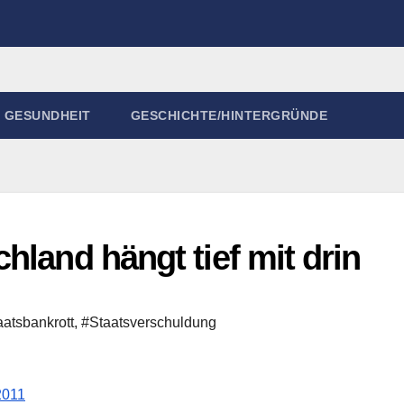
GESUNDHEIT
GESCHICHTE/HINTERGRÜNDE
hland hängt tief mit drin
aatsbankrott
,
#Staatsverschuldung
2011