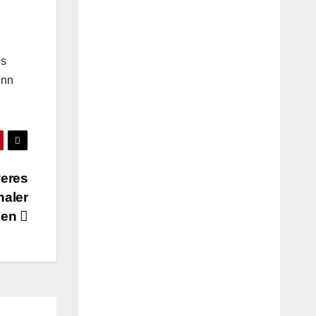
os
enn
weres
naler
ken