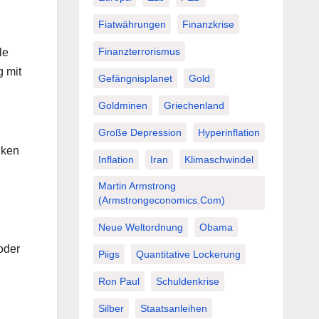
Fiatwährungen
Finanzkrise
Finanzterrorismus
le
g mit
Gefängnisplanet
Gold
Goldminen
Griechenland
Große Depression
Hyperinflation
nken
Inflation
Iran
Klimaschwindel
Martin Armstrong
(Armstrongeconomics.com)
Neue Weltordnung
Obama
 oder
Piigs
Quantitative Lockerung
Ron Paul
Schuldenkrise
Silber
Staatsanleihen