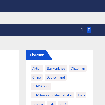
Themen
Aktien
Bankenkrise
Chapman
China
Deutschland
EU-Diktatur
EU-Staatsschuldendebakel
Euro
Europa
Ezb
FED