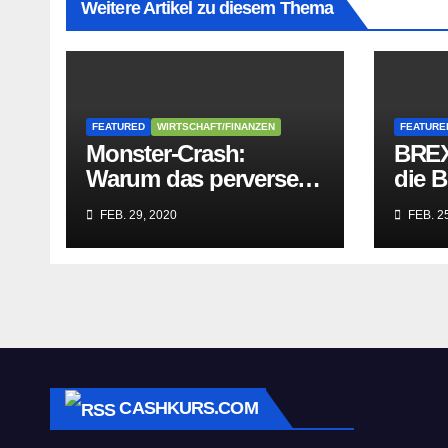
Weitere Artikel zu diesem Thema
FEATURED
WIRTSCHAFT/FINANZEN
FEATURE
Monster-Crash:
BREX
Warum das perverse
die B
Lügengebäude der
Würge
FEB. 29, 2020
FEB. 25
Sozialisten in sich
paras
zusammenbricht!
befre
CASHKURS.COM