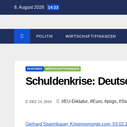
Zum
8. August 2026
14:23
Inhalt
springen
POLITIK
WIRTSCHAFT/FINANZEN
FEATURED
WIRTSCHAFT/FINANZEN
Schuldenkrise: Deutsc
#EU-Diktatur
,
#Euro
,
#piigs
,
#St
DEZ. 14, 2010
Gerhard Spannbauer, Krisenvorsorge.com, 03.02.