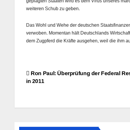
geplagten Staaten wird es dem Virus unseres mar
weiteren Schub zu geben.
Das Wohl und Wehe der deutschen Staatsfinanzen 
verwoben. Momentan hält Deutschlands Wirtschaft
dem Zugpferd die Kräfte ausgehen, weil die ihm 
Beitragsnavigation
Ron Paul: Überprüfung der Federal Re
in 2011