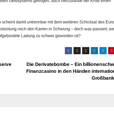
oden Geldsystems gelingen, auch hierzulande der Krise einen
scheint damit untrennbar mit dem weiteren Schicksal des Eur
sleistung noch den Karren in Schwung – doch was passiert, w
aufgebürdete Ladung zu schwer geworden ist?
serve
Die Derivatebombe – Ein billionensch
Finanzcasino in den Händen internatio
Großban