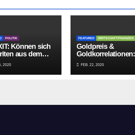
D
POLITIK
FEATURED
WIRTSCHAFT/FINANZEN
IT: Können sich
Goldpreis &
riten aus dem
Goldkorrelationen
griff der
Warum man die
, 2020
FEB. 22, 2020
itären EU-Mafia
Goldpreisanalyse
ien?
besser Profis
überlässt!