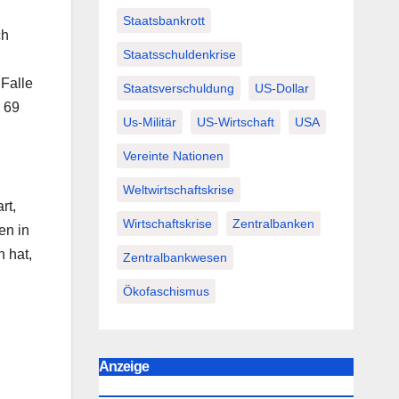
Staatsbankrott
ch
Staatsschuldenkrise
 Falle
Staatsverschuldung
US-Dollar
d 69
Us-Militär
US-Wirtschaft
USA
Vereinte Nationen
Weltwirtschaftskrise
rt,
Wirtschaftskrise
Zentralbanken
en in
 hat,
Zentralbankwesen
Ökofaschismus
Anzeige