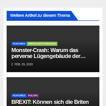
Weitere Artikel zu diesem Thema
FEATURED
WIRTSCHAFT/FINANZEN
Monster-Crash: Warum das
perverse Lügengebäude der
Sozialisten in sich
FEB. 29, 2020
zusammenbricht!
FEATURED
POLITIK
BREXIT: Können sich die Briten