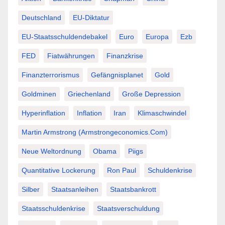
Deutschland
EU-Diktatur
EU-Staatsschuldendebakel
Euro
Europa
Ezb
FED
Fiatwährungen
Finanzkrise
Finanzterrorismus
Gefängnisplanet
Gold
Goldminen
Griechenland
Große Depression
Hyperinflation
Inflation
Iran
Klimaschwindel
Martin Armstrong (Armstrongeconomics.com)
Neue Weltordnung
Obama
Piigs
Quantitative Lockerung
Ron Paul
Schuldenkrise
Silber
Staatsanleihen
Staatsbankrott
Staatsschuldenkrise
Staatsverschuldung