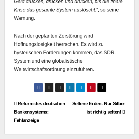
Geld drucken, drucken und drucken, bis die finale
Krise das gesamte System auslöscht.“
, so seine
Warnung.
Nach der geplanten Zerstörung wird
Hoffnungslosigkeit herrschen. Es wird zu
hysterischen Forderungen kommen, das SDR-
System und eine globalistische
Weltwirtschaftsordnung einzuführen.
Beitragsnavigation
Reform des deutschen
Seltene Erden: Nur Silber
Bankensystems:
ist richtig selten!
Fehlanzeige