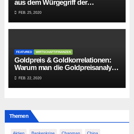
aus dem Würgegriff der
parasitären EU-Mafia befreien?
FEB. 25, 2020
FEATURED
WIRTSCHAFT/FINANZEN
Goldpreis & Goldkorrelationen:
Warum man die Goldpreisanalyse
besser Profis überlässt!
FEB. 22, 2020
Themen
Aktien
Bankenkrise
Chapman
China