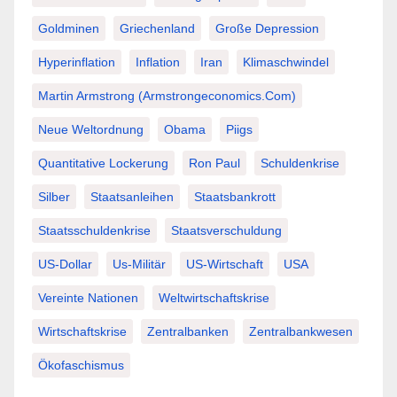
Goldminen
Griechenland
Große Depression
Hyperinflation
Inflation
Iran
Klimaschwindel
Martin Armstrong (Armstrongeconomics.com)
Neue Weltordnung
Obama
Piigs
Quantitative Lockerung
Ron Paul
Schuldenkrise
Silber
Staatsanleihen
Staatsbankrott
Staatsschuldenkrise
Staatsverschuldung
US-Dollar
Us-Militär
US-Wirtschaft
USA
Vereinte Nationen
Weltwirtschaftskrise
Wirtschaftskrise
Zentralbanken
Zentralbankwesen
Ökofaschismus