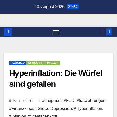
Zum
10. August 2026
21:52
Inhalt
springen
FEATURED
WIRTSCHAFT/FINANZEN
Hyperinflation: Die Würfel
sind gefallen
#chapman
,
#FED
,
#fiatwährungen
,
MÄRZ 7, 2011
#Finanzkrise
,
#Große Depression
,
#Hyperinflation
,
#Inflation
,
#Staatsbankrott