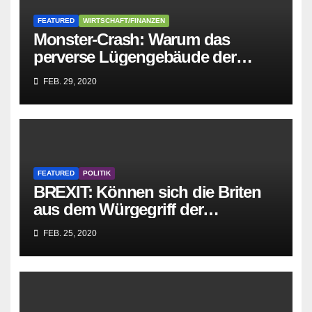
FEATURED
WIRTSCHAFT/FINANZEN
Monster-Crash: Warum das
perverse Lügengebäude der
Sozialisten in sich
FEB. 29, 2020
zusammenbricht!
FEATURED
POLITIK
BREXIT: Können sich die Briten
aus dem Würgegriff der
parasitären EU-Mafia befreien?
FEB. 25, 2020