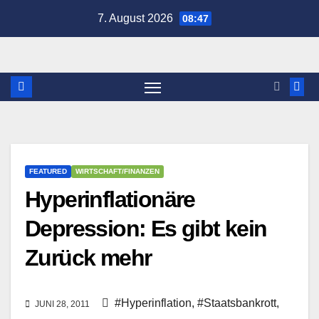
Zum
7. August 2026
08:47
Inhalt
springen
FEATURED
WIRTSCHAFT/FINANZEN
Hyperinflationäre
Depression: Es gibt kein
Zurück mehr
#Hyperinflation
,
#Staatsbankrott
,
JUNI 28, 2011