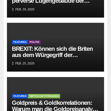
perverse Lügengebäude der
Sozialisten in sich
FEB. 29, 2020
zusammenbricht!
FEATURED
POLITIK
BREXIT: Können sich die Briten
aus dem Würgegriff der
parasitären EU-Mafia befreien?
FEB. 25, 2020
FEATURED
WIRTSCHAFT/FINANZEN
Goldpreis & Goldkorrelationen:
Warum man die Goldpreisanalyse