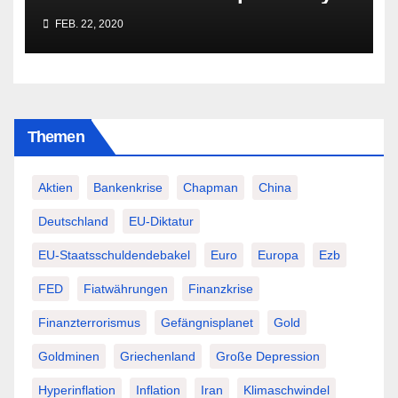
besser Profis überlässt!
FEB. 22, 2020
Themen
Aktien
Bankenkrise
Chapman
China
Deutschland
EU-Diktatur
EU-Staatsschuldendebakel
Euro
Europa
Ezb
FED
Fiatwährungen
Finanzkrise
Finanzterrorismus
Gefängnisplanet
Gold
Goldminen
Griechenland
Große Depression
Hyperinflation
Inflation
Iran
Klimaschwindel