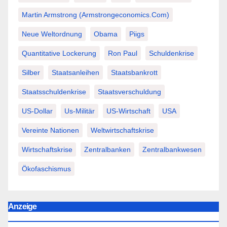
Martin Armstrong (Armstrongeconomics.com)
Neue Weltordnung
Obama
Piigs
Quantitative Lockerung
Ron Paul
Schuldenkrise
Silber
Staatsanleihen
Staatsbankrott
Staatsschuldenkrise
Staatsverschuldung
US-Dollar
Us-Militär
US-Wirtschaft
USA
Vereinte Nationen
Weltwirtschaftskrise
Wirtschaftskrise
Zentralbanken
Zentralbankwesen
Ökofaschismus
Anzeige