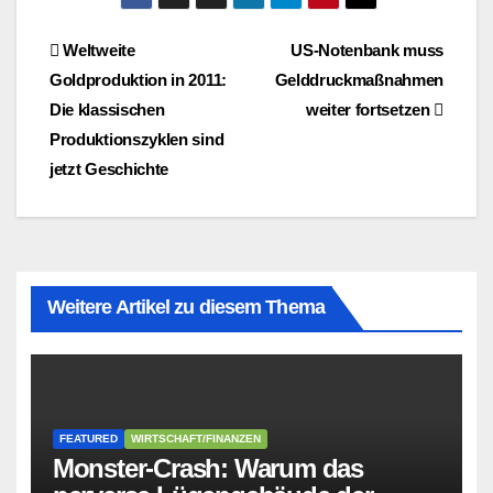
Beitragsnavigation
Weltweite
US-Notenbank muss
Goldproduktion in 2011:
Gelddruckmaßnahmen
Die klassischen
weiter fortsetzen
Produktionszyklen sind
jetzt Geschichte
Weitere Artikel zu diesem Thema
FEATURED
WIRTSCHAFT/FINANZEN
Monster-Crash: Warum das