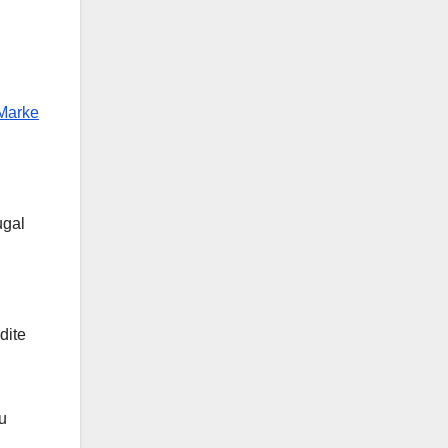
 Marke
ugal
dite
u