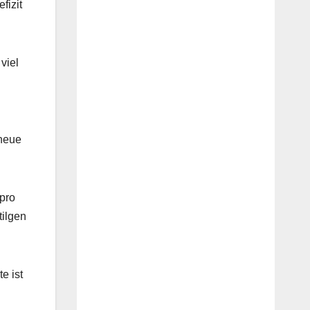
fizit
viel
neue
pro
tilgen
e ist