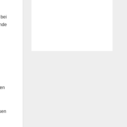
 bei
ende
ben
msen