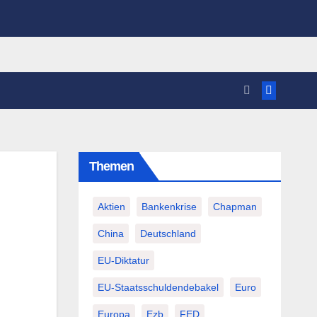
Themen
Aktien
Bankenkrise
Chapman
China
Deutschland
EU-Diktatur
EU-Staatsschuldendebakel
Euro
Europa
Ezb
FED