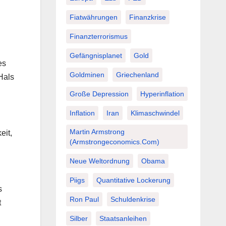
Fiatwährungen
Finanzkrise
Finanzterrorismus
Gefängnisplanet
Gold
es
Goldminen
Griechenland
Hals
Große Depression
Hyperinflation
Inflation
Iran
Klimaschwindel
Martin Armstrong
eit,
(Armstrongeconomics.com)
Neue Weltordnung
Obama
Piigs
Quantitative Lockerung
s
Ron Paul
Schuldenkrise
t
Silber
Staatsanleihen