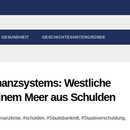
GESUNDHEIT
GESCHICHTE/HINTERGRÜNDE
nanzsystems: Westliche
einem Meer aus Schulden
inanzkrise
,
#schulden
,
#Staatsbankrott
,
#Staatsverschuldung
,