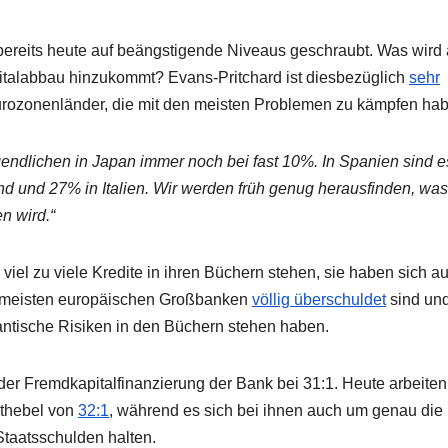
a bereits heute auf beängstigende Niveaus geschraubt. Was wird 
italabbau hinzukommt? Evans-Pritchard ist diesbezüglich
sehr
Eurozonenländer, die mit den meisten Problemen zu kämpfen ha
ugendlichen in Japan immer noch bei fast 10%. In Spanien sind e
nd und 27% in Italien. Wir werden früh genug herausfinden, was
n wird.“
iel zu viele Kredite in ihren Büchern stehen, sie haben sich a
 die meisten europäischen Großbanken
völlig überschuldet
sind und
gantische Risiken in den Büchern stehen haben.
der Fremdkapitalfinanzierung der Bank bei 31:1. Heute arbeiten
ithebel von
32:1
, während es sich bei ihnen auch um genau die
taatsschulden halten.