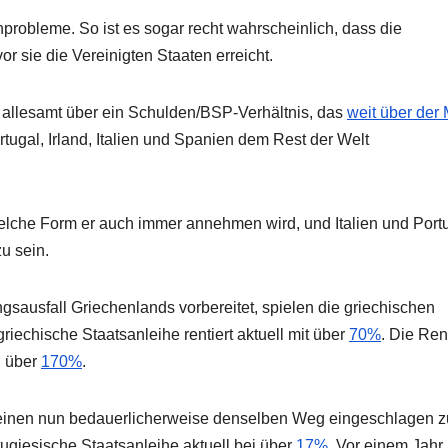
robleme. So ist es sogar recht wahrscheinlich, dass die
r sie die Vereinigten Staaten erreicht.
en allesamt über ein Schulden/BSP-Verhältnis, das
weit über der
rtugal, Irland, Italien und Spanien dem Rest der Welt
welche Form er auch immer annehmen wird, und Italien und Port
zu sein.
sausfall Griechenlands vorbereitet, spielen die griechischen
riechische Staatsanleihe rentiert aktuell mit über
70%
. Die Ren
i über
170%
.
heinen nun bedauerlicherweise denselben Weg eingeschlagen z
rtugiesische Staatsanleihe aktuell bei über
17%
. Vor einem Jahr