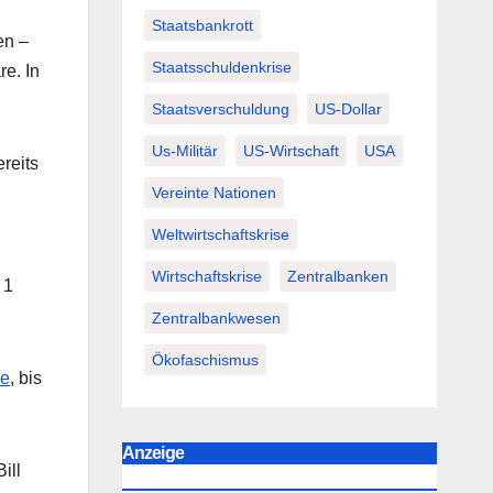
Staatsbankrott
en –
Staatsschuldenkrise
e. In
Staatsverschuldung
US-Dollar
Us-Militär
US-Wirtschaft
USA
reits
Vereinte Nationen
Weltwirtschaftskrise
Wirtschaftskrise
Zentralbanken
 1
Zentralbankwesen
Ökofaschismus
re
, bis
Anzeige
ill