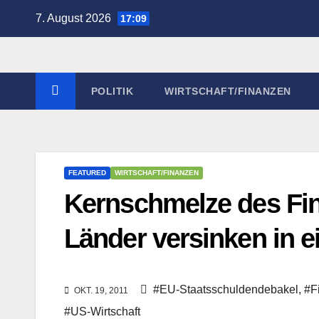
Zum
7. August 2026
17:09
Inhalt
springen
POLITIK
WIRTSCHAFT/FINANZEN
FEATURED
WIRTSCHAFT/FINANZEN
Kernschmelze des Fi
Länder versinken in 
#EU-Staatsschuldendebakel
,
#F
OKT. 19, 2011
#US-Wirtschaft