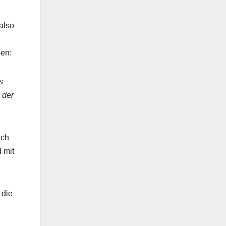
also
ben:
s
 der
uch
 mit
 die