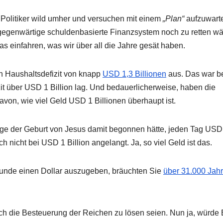
 Politiker wild umher und versuchen mit einem
„Plan“
aufzuwart
 gegenwärtige schuldenbasierte Finanzsystem noch zu retten wär
 einfahren, was wir über all die Jahre gesät haben.
in Haushaltsdefizit von knapp
USD 1,3 Billionen
aus. Das war be
zit über USD 1 Billion lag. Und bedauerlicherweise, haben die
von, wie viel Geld USD 1 Billionen überhaupt ist.
Tage der Geburt von Jesus damit begonnen hätte, jeden Tag USD
nicht bei USD 1 Billion angelangt. Ja, so viel Geld ist das.
unde einen Dollar auszugeben, bräuchten Sie
über 31.000 Jah
ch die Besteuerung der Reichen zu lösen seien. Nun ja, würde B