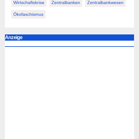
Wirtschaftskrise
Zentralbanken
Zentralbankwesen
Ökofaschismus
Anzeige