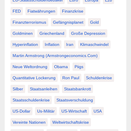
EU-Staatsschuldendebakel
Euro
Europa
Ezb
FED
Fiatwährungen
Finanzkrise
Finanzterrorismus
Gefängnisplanet
Gold
Goldminen
Griechenland
Große Depression
Hyperinflation
Inflation
Iran
Klimaschwindel
Martin Armstrong (Armstrongeconomics.com)
Neue Weltordnung
Obama
Piigs
Quantitative Lockerung
Ron Paul
Schuldenkrise
Silber
Staatsanleihen
Staatsbankrott
Staatsschuldenkrise
Staatsverschuldung
US-Dollar
Us-Militär
US-Wirtschaft
USA
Vereinte Nationen
Weltwirtschaftskrise