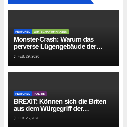
FEATURED
WIRTSCHAFT/FINANZEN
Monster-Crash: Warum das
perverse Lügengebäude der
Sozialisten in sich
FEB. 29, 2020
zusammenbricht!
FEATURED
POLITIK
BREXIT: Können sich die Briten
aus dem Würgegriff der
parasitären EU-Mafia befreien?
FEB. 25, 2020