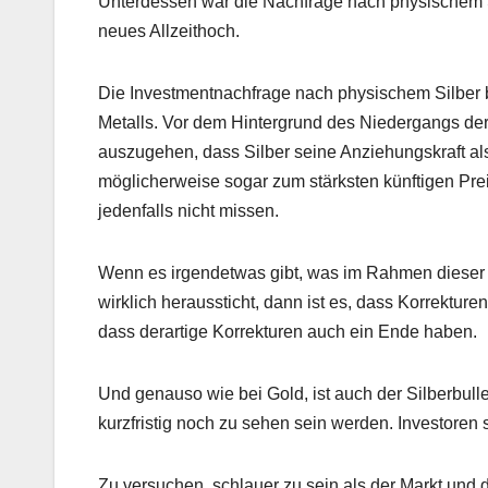
Unterdessen war die Nachfrage nach physischem Sil
neues Allzeithoch.
Die Investmentnachfrage nach physischem Silber 
Metalls. Vor dem Hintergrund des Niedergangs de
auszugehen, dass Silber seine Anziehungskraft al
möglicherweise sogar zum stärksten künftigen Prei
jedenfalls nicht missen.
Wenn es irgendetwas gibt, was im Rahmen dieser 
wirklich heraussticht, dann ist es, dass Korrektur
dass derartige Korrekturen auch ein Ende haben.
Und genauso wie bei Gold, ist auch der Silberbul
kurzfristig noch zu sehen sein werden. Investoren 
Zu versuchen, schlauer zu sein als der Markt und di