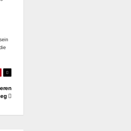
sein
die
ieren
ieg