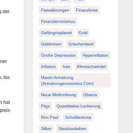
Fiatwährungen
Finanzkrise
g der
Finanzterrorismus
Gefängnisplanet
Gold
Goldminen
Griechenland
Große Depression
Hyperinflation
iner
Inflation
Iran
Klimaschwindel
, bis
Martin Armstrong
(Armstrongeconomics.com)
Neue Weltordnung
Obama
n hat
Piigs
Quantitative Lockerung
preis
Ron Paul
Schuldenkrise
Silber
Staatsanleihen