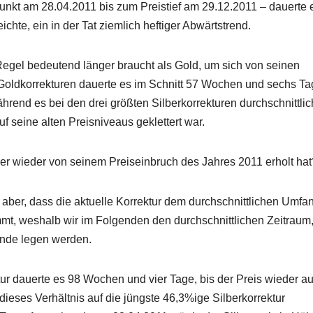
unkt am 28.04.2011 bis zum Preistief am 29.12.2011 – dauerte 
ichte, ein in der Tat ziemlich heftiger Abwärtstrend.
r Regel bedeutend länger braucht als Gold, um sich von seinen
n Goldkorrekturen dauerte es im Schnitt 57 Wochen und sechs T
hrend es bei den drei größten Silberkorrekturen durchschnittlic
f seine alten Preisniveaus geklettert war.
ber wieder von seinem Preiseinbruch des Jahres 2011 erholt hat
t aber, dass die aktuelle Korrektur dem durchschnittlichen Umfa
mt, weshalb wir im Folgenden den durchschnittlichen Zeitraum
unde legen werden.
tur dauerte es 98 Wochen und vier Tage, bis der Preis wieder au
dieses Verhältnis auf die jüngste 46,3%ige Silberkorrektur