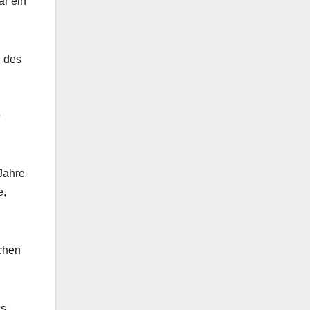
ar ein
n des
o
Jahre
e,
ächen
es