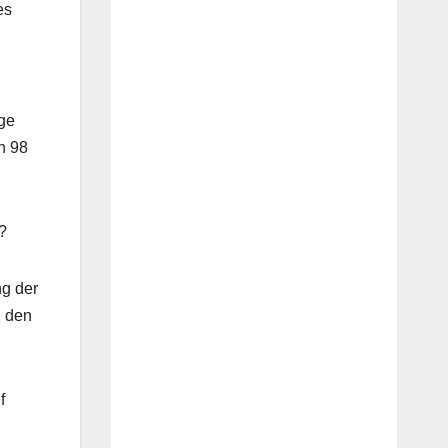
es
age
h 98
?
ng der
, den
f