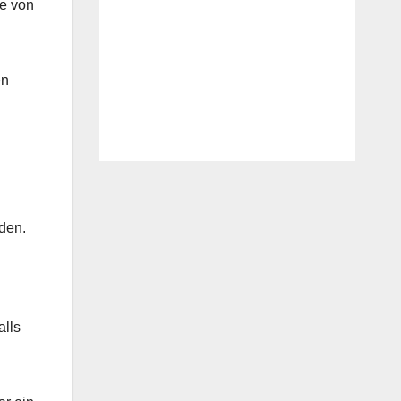
e von
en
den.
alls