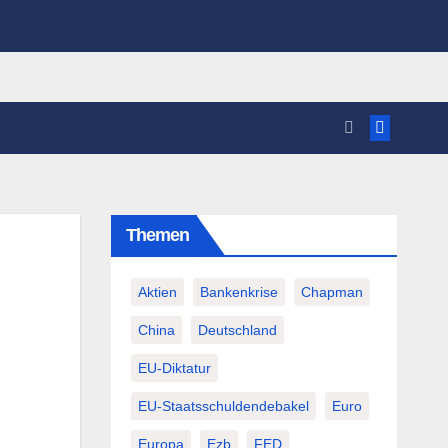
Themen
Aktien
Bankenkrise
Chapman
China
Deutschland
EU-Diktatur
EU-Staatsschuldendebakel
Euro
Europa
Ezb
FED