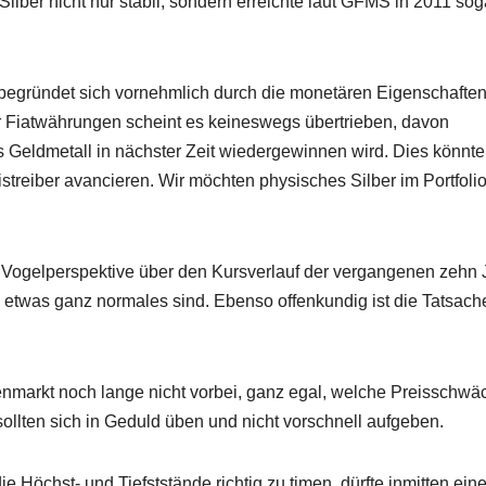
ber nicht nur stabil, sondern erreichte laut GFMS in 2011 sog
begründet sich vornehmlich durch die monetären Eigenschafte
r Fiatwährungen scheint es keineswegs übertrieben, davon
s Geldmetall in nächster Zeit wiedergewinnen wird. Dies könnte
streiber avancieren. Wir möchten physisches Silber im Portfoli
Vogelperspektive über den Kursverlauf der vergangenen zehn 
en etwas ganz normales sind. Ebenso offenkundig ist die Tatsach
lenmarkt noch lange nicht vorbei, ganz egal, welche Preisschw
sollten sich in Geduld üben und nicht vorschnell aufgeben.
e Höchst- und Tiefststände richtig zu timen, dürfte inmitten ein