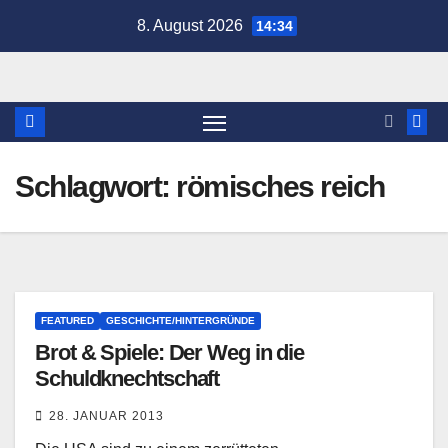
Zum
8. August 2026
14:34
Inhalt
springen
Schlagwort:
römisches reich
FEATURED
GESCHICHTE/HINTERGRÜNDE
Brot & Spiele: Der Weg in die
Schuldknechtschaft
28. JANUAR 2013