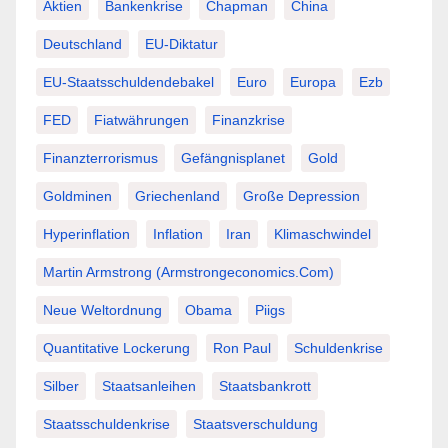
Aktien
Bankenkrise
Chapman
China
Deutschland
EU-Diktatur
EU-Staatsschuldendebakel
Euro
Europa
Ezb
FED
Fiatwährungen
Finanzkrise
Finanzterrorismus
Gefängnisplanet
Gold
Goldminen
Griechenland
Große Depression
Hyperinflation
Inflation
Iran
Klimaschwindel
Martin Armstrong (Armstrongeconomics.com)
Neue Weltordnung
Obama
Piigs
Quantitative Lockerung
Ron Paul
Schuldenkrise
Silber
Staatsanleihen
Staatsbankrott
Staatsschuldenkrise
Staatsverschuldung