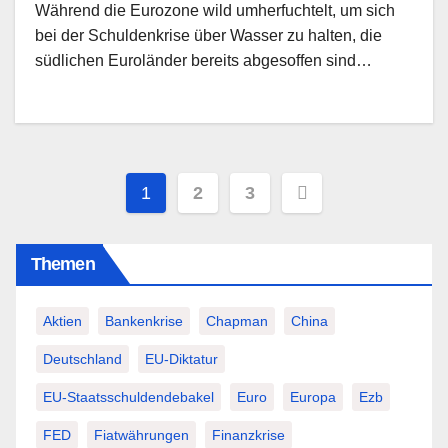
Während die Eurozone wild umherfuchtelt, um sich
bei der Schuldenkrise über Wasser zu halten, die
südlichen Euroländer bereits abgesoffen sind…
Seitennummerierung
1
2
3
der
Themen
Beiträge
Aktien
Bankenkrise
Chapman
China
Deutschland
EU-Diktatur
EU-Staatsschuldendebakel
Euro
Europa
Ezb
FED
Fiatwährungen
Finanzkrise