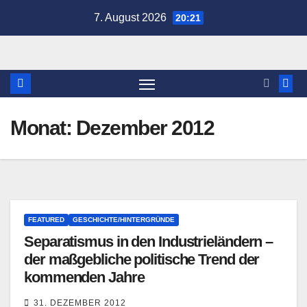
Zum
7. August 2026
20:21
Inhalt
springen
Monat:
Dezember 2012
FEATURED
GESCHICHTE/HINTERGRÜNDE
Separatismus in den Industrieländern –
der maßgebliche politische Trend der
kommenden Jahre
31. DEZEMBER 2012