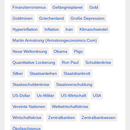
Finanzterrorismus
Gefängnisplanet
Gold
Goldminen
Griechenland
Große Depression
Hyperinflation
Inflation
Iran
Klimaschwindel
Martin Armstrong (Armstrongeconomics.com)
Neue Weltordnung
Obama
Piigs
Quantitative Lockerung
Ron Paul
Schuldenkrise
Silber
Staatsanleihen
Staatsbankrott
Staatsschuldenkrise
Staatsverschuldung
US-Dollar
Us-Militär
US-Wirtschaft
USA
Vereinte Nationen
Weltwirtschaftskrise
Wirtschaftskrise
Zentralbanken
Zentralbankwesen
Ökofaschismus