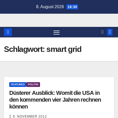
Zum
8. August 2026
18:30
Inhalt
springen
Schlagwort:
smart grid
FEATURED
POLITIK
Düsterer Ausblick: Womit die USA in
den kommenden vier Jahren rechnen
können
9. NOVEMBER 2012