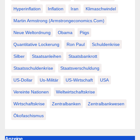
Hyperinflation
Inflation
Iran
Klimaschwindel
Martin Armstrong (Armstrongeconomics.com)
Neue Weltordnung
Obama
Piigs
Quantitative Lockerung
Ron Paul
Schuldenkrise
Silber
Staatsanleihen
Staatsbankrott
Staatsschuldenkrise
Staatsverschuldung
US-Dollar
Us-Militär
US-Wirtschaft
USA
Vereinte Nationen
Weltwirtschaftskrise
Wirtschaftskrise
Zentralbanken
Zentralbankwesen
Ökofaschismus
Anzeige