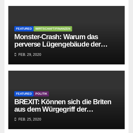
FEATURED
WIRTSCHAFT/FINANZEN
Monster-Crash: Warum das
perverse Lügengebäude der
Sozialisten in sich
FEB. 29, 2020
zusammenbricht!
FEATURED
POLITIK
BREXIT: Können sich die Briten
aus dem Würgegriff der
parasitären EU-Mafia befreien?
FEB. 25, 2020