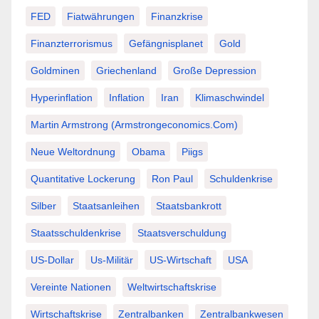
FED
Fiatwährungen
Finanzkrise
Finanzterrorismus
Gefängnisplanet
Gold
Goldminen
Griechenland
Große Depression
Hyperinflation
Inflation
Iran
Klimaschwindel
Martin Armstrong (Armstrongeconomics.com)
Neue Weltordnung
Obama
Piigs
Quantitative Lockerung
Ron Paul
Schuldenkrise
Silber
Staatsanleihen
Staatsbankrott
Staatsschuldenkrise
Staatsverschuldung
US-Dollar
Us-Militär
US-Wirtschaft
USA
Vereinte Nationen
Weltwirtschaftskrise
Wirtschaftskrise
Zentralbanken
Zentralbankwesen