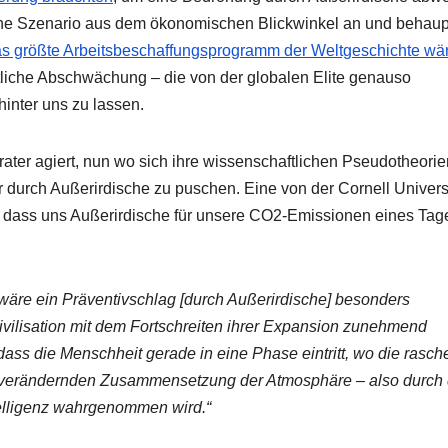
he Szenario aus dem ökonomischen Blickwinkel an und behaup
s größte Arbeitsbeschaffungsprogramm der Weltgeschichte wä
ftliche Abschwächung – die von der globalen Elite genauso
hinter uns zu lassen.
er agiert, nun wo sich ihre wissenschaftlichen Pseudotheorie
hr durch Außerirdische zu puschen. Eine von der Cornell Univers
 dass uns Außerirdische für unsere CO2-Emissionen eines Tag
äre ein Präventivschlag [durch Außerirdische] besonders
Zivilisation mit dem Fortschreiten ihrer Expansion zunehmend
dass die Menschheit gerade in eine Phase eintritt, wo die rasch
ch verändernden Zusammensetzung der Atmosphäre – also durch 
telligenz wahrgenommen wird.“