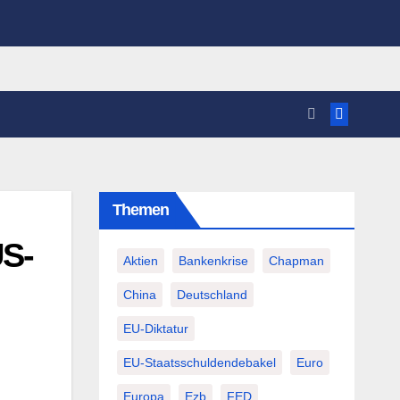
Themen
US-
Aktien
Bankenkrise
Chapman
China
Deutschland
EU-Diktatur
EU-Staatsschuldendebakel
Euro
Europa
Ezb
FED