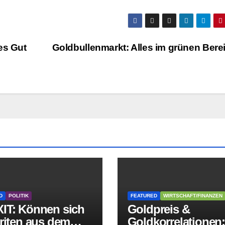
es Gut
Goldbullenmarkt: Alles im grünen Bere
D
POLITIK
FEATURED
WIRTSCHAFT/FINANZEN
IT: Können sich
Goldpreis &
riten aus dem
Goldkorrelationen