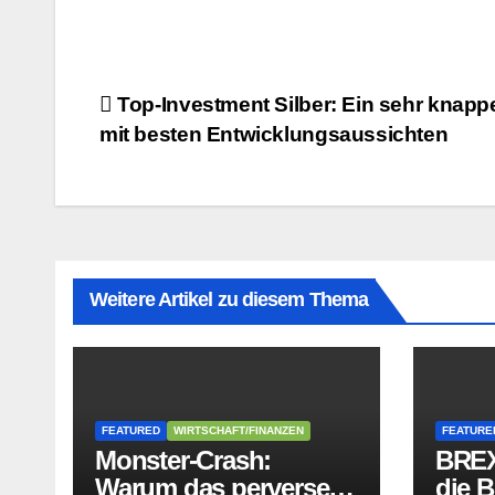
Beitragsnavigation
Top-Investment Silber: Ein sehr knapp
mit besten Entwicklungsaussichten
Weitere Artikel zu diesem Thema
FEATURED
WIRTSCHAFT/FINANZEN
FEATURE
Monster-Crash:
BREX
Warum das perverse
die B