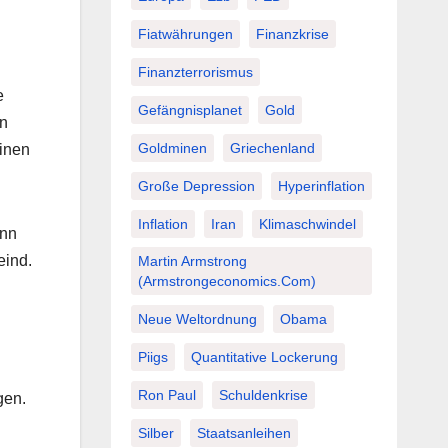
Fiatwährungen
Finanzkrise
Finanzterrorismus
e
Gefängnisplanet
Gold
en
Goldminen
Griechenland
einen
Große Depression
Hyperinflation
Inflation
Iran
Klimaschwindel
enn
eind.
Martin Armstrong
(Armstrongeconomics.com)
Neue Weltordnung
Obama
Piigs
Quantitative Lockerung
Ron Paul
Schuldenkrise
gen.
Silber
Staatsanleihen