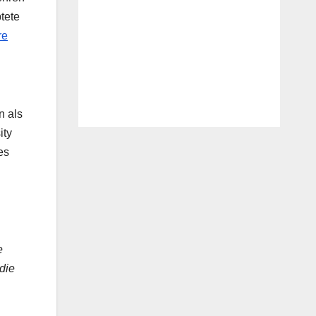
tete
re
n als
ity
es
e
die