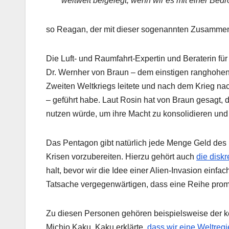
weltweit beigelegt, wenn wir es mit einer Be
so Reagan, der mit dieser sogenannten Zusammeng
Die Luft- und Raumfahrt-Expertin und Beraterin f
Dr. Wernher von Braun – dem einstigen ranghohen
Zweiten Weltkriegs leitete und nach dem Krieg n
– geführt habe. Laut Rosin hat von Braun gesagt, da
nutzen würde, um ihre Macht zu konsolidieren und
Das Pentagon gibt natürlich jede Menge Geld des 
Krisen vorzubereiten. Hierzu gehört auch
die disk
halt, bevor wir die Idee einer Alien-Invasion einfach
Tatsache vergegenwärtigen, dass eine Reihe prom
Zu diesen Personen gehören beispielsweise der 
Michio Kaku. Kaku erklärte,
dass wir eine Weltreg