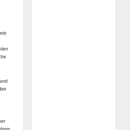
mit
iten
che
 und
Aber
ker
ehren