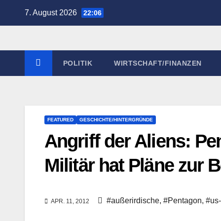
Zum
7. August 2026
22:06
Inhalt
springen
POLITIK
WIRTSCHAFT/FINANZEN
FEATURED
GESCHICHTE/HINTERGRÜNDE
Angriff der Aliens: P
Militär hat Pläne zur
#außerirdische
,
#Pentagon
,
#us-
APR. 11, 2012