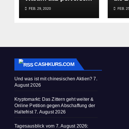
Lügengebäude der
Würge
FEB. 29, 2020
FEB. 25
Sozialisten in sich
paras
zusammenbricht!
befre
CASHKURS.COM
Und was ist mit chinesischen Aktien?
7.
August 2026
Kryptomarkt: Das Zittern geht weiter &
Online Petition gegen Abschaffung der
Haltefrist
7. August 2026
Tagesausblick vom 7. August 2026: