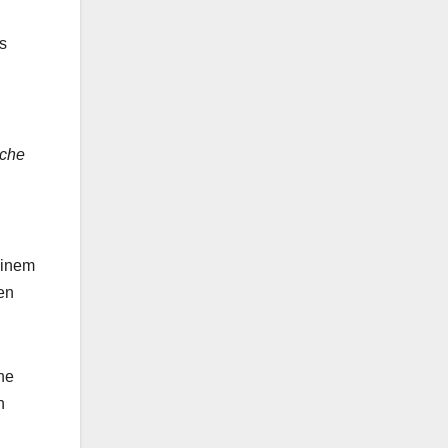
s
sche
einem
en
he
n