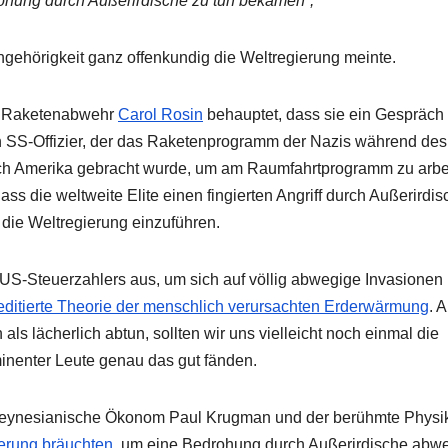
drohung durch Außerirdische zu tun bekämen“,
ehörigkeit ganz offenkundig die Weltregierung meinte.
ür Raketenabwehr
Carol Rosin
behauptet, dass sie ein Gespräch 
 SS-Offizier, der das Raketenprogramm der Nazis während des
ach Amerika gebracht wurde, um am Raumfahrtprogramm zu arbe
ss die weltweite Elite einen fingierten Angriff durch Außerirdis
 die Weltregierung einzuführen.
US-Steuerzahlers aus, um sich auf völlig abwegige Invasionen
reditierte Theorie der menschlich verursachten Erderwärmung
. 
 als lächerlich abtun, sollten wir uns vielleicht noch einmal die
inenter Leute genau das gut fänden.
keynesianische Ökonom Paul Krugman und der berühmte Physi
ierung bräuchten
, um eine Bedrohung durch Außerirdische abw