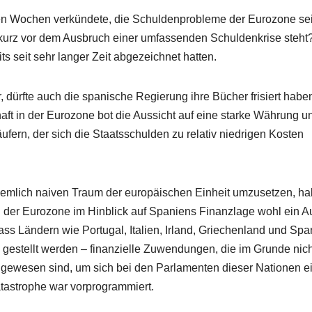
en Wochen verkündete, die Schuldenprobleme der Eurozone se
 kurz vor dem Ausbruch einer umfassenden Schuldenkrise steht
its seit sehr langer Zeit abgezeichnet hatten.
 dürfte auch die spanische Regierung ihre Bücher frisiert habe
ft in der Eurozone bot die Aussicht auf eine starke Währung u
ern, der sich die Staatsschulden zu relativ niedrigen Kosten
iemlich naiven Traum der europäischen Einheit umzusetzen, h
n der Eurozone im Hinblick auf Spaniens Finanzlage wohl ein 
ass Ländern wie Portugal, Italien, Irland, Griechenland und Spa
gestellt werden – finanzielle Zuwendungen, die im Grunde nic
 gewesen sind, um sich bei den Parlamenten dieser Nationen e
tastrophe war vorprogrammiert.