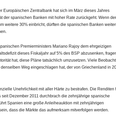
r Europäischen Zentralbank hat sich im März dieses Jahres
ität der spanischen Banken mit hoher Rate zurückgeht. Wenn de
um weitere 30% einbricht, dürften die spanischen Banken weite
hen.
spanischen Premierministers Mariano Rajoy dem ehrgeizigen
ltsdefizit dieses Fiskaljahr auf 5% des BSP abzusenken, frage
torität hat, diese Pläne tatsächlich umzusetzen. Viele Beobacht
e denselben Weg eingeschlagen hat, der von Griechenland in 2
nzielle Unehrlichkeit mit aller Härte zu bestrafen. Die Renditen 
s seit Dezember 2011 durchbrach die zehnjährige spanische
hrt Spanien eine große Anleiheauktion mit zehnjährigen
 sein, dass die Märkte das aufmerksam mitverfolgen werden.