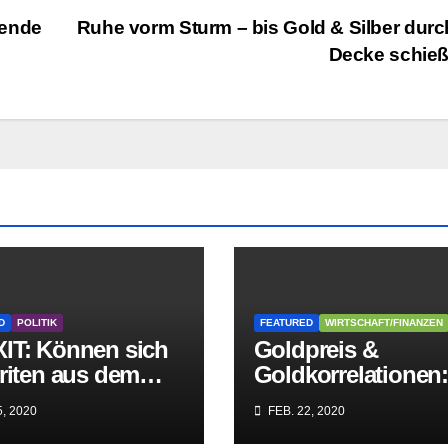
kende
Ruhe vorm Sturm – bis Gold & Silber durc
Decke schie
D
POLITIK
FEATURED
WIRTSCHAFT/FINANZEN
IT: Können sich
Goldpreis &
riten aus dem
Goldkorrelationen
griff der
Warum man die
, 2020
FEB. 22, 2020
itären EU-Mafia
Goldpreisanalyse