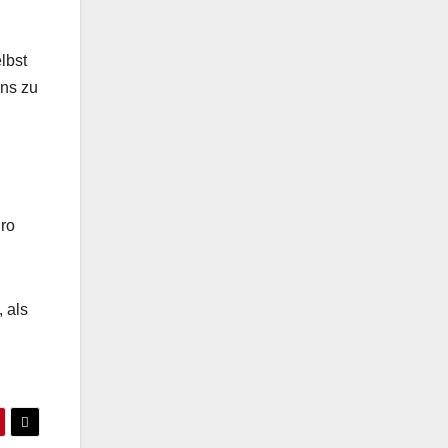
lbst
ens zu
,
uro
 als