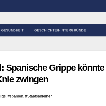
GESUNDHEIT
GESCHICHTE/HINTERGRÜNDE
: Spanische Grippe könnte
 Knie zwingen
iigs
,
#spanien
,
#Staatsanleihen