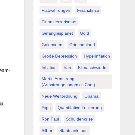
Fiatwährungen
Finanzkrise
Finanzterrorismus
Gefängnisplanet
Gold
Goldminen
Griechenland
Große Depression
Hyperinflation
Inflation
Iran
Klimaschwindel
ream-
Martin Armstrong
(Armstrongeconomics.com)
Neue Weltordnung
Obama
kt,
Piigs
Quantitative Lockerung
Ron Paul
Schuldenkrise
Silber
Staatsanleihen