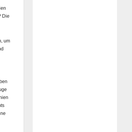
ien
? Die
n, um
nd
aben
Auge
nien
hts
ine