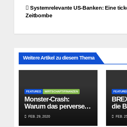
Beitragsnavigation
Systemrelevante US-Banken: Eine tic
Zeitbombe
Weitere Artikel zu diesem Thema
FEATURED
WIRTSCHAFT/FINANZEN
FEATURE
Monster-Crash:
BREX
Warum das perverse
die B
Lügengebäude der
Würge
FEB. 29, 2020
FEB. 25
Sozialisten in sich
paras