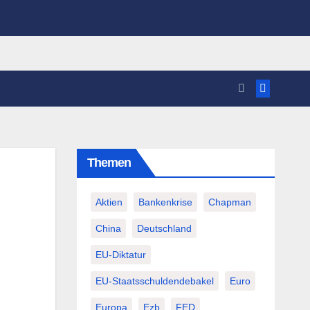
Themen
Aktien
Bankenkrise
Chapman
China
Deutschland
EU-Diktatur
EU-Staatsschuldendebakel
Euro
Europa
Ezb
FED