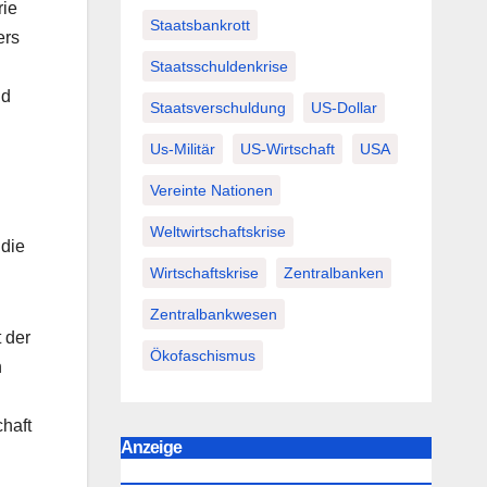
rie
Staatsbankrott
ers
Staatsschuldenkrise
nd
Staatsverschuldung
US-Dollar
Us-Militär
US-Wirtschaft
USA
Vereinte Nationen
Weltwirtschaftskrise
 die
Wirtschaftskrise
Zentralbanken
Zentralbankwesen
 der
Ökofaschismus
n
chaft
Anzeige