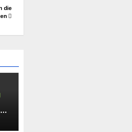
h die
ßen
: