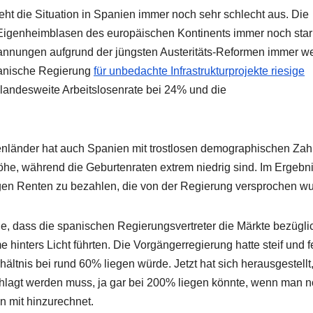
eht die Situation in Spanien immer noch sehr schlecht aus. Die
n Eigenheimblasen des europäischen Kontinents immer noch star
annungen aufgrund der jüngsten Austeritäts-Reformen immer we
anische Regierung
für unbedachte Infrastrukturprojekte riesige
landesweite Arbeitslosenrate bei 24% und die
nländer hat auch Spanien mit trostlosen demographischen Zah
öhe, während die Geburtenraten extrem niedrig sind. Im Ergebni
igen Renten zu bezahlen, die von der Regierung versprochen w
, dass die spanischen Regierungsvertreter die Märkte bezügli
inters Licht führten. Die Vorgängerregierung hatte steif und f
tnis bei rund 60% liegen würde. Jetzt hat sich herausgestellt
hlagt werden muss, ja gar bei 200% liegen könnte, wenn man 
n mit hinzurechnet.