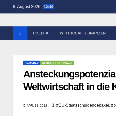
Zum
8. August 2026
12:49
Inhalt
springen
POLITIK
WIRTSCHAFT/FINANZEN
FEATURED
WIRTSCHAFT/FINANZEN
Ansteckungspotenzial
Weltwirtschaft in die
#EU-Staatsschuldendebakel
,
#p
APR. 18, 2012