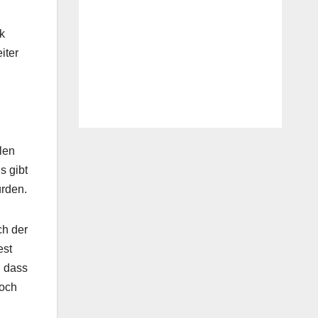
k
iter
len
s gibt
urden.
ch der
est
, dass
noch