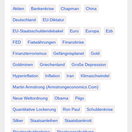
Aktien
Bankenkrise
Chapman
China
Deutschland
EU-Diktatur
EU-Staatsschuldendebakel
Euro
Europa
Ezb
FED
Fiatwährungen
Finanzkrise
Finanzterrorismus
Gefängnisplanet
Gold
Goldminen
Griechenland
Große Depression
Hyperinflation
Inflation
Iran
Klimaschwindel
Martin Armstrong (Armstrongeconomics.com)
Neue Weltordnung
Obama
Piigs
Quantitative Lockerung
Ron Paul
Schuldenkrise
Silber
Staatsanleihen
Staatsbankrott
Staatsschuldenkrise
Staatsverschuldung