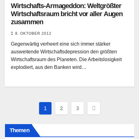
Wirtschafts-Armageddon: Weltgrößter
Wirtschaftsraum bricht vor aller Augen
zusammen
8. OKTOBER 2012
Gegenwärtig verheert eine sich immer stärker
ausweitende Wirtschaftsdepression den größten
Wirtschaftsraum des Planeten. Die Arbeitslosigkeit
explodiert, aus den Banken wird…
Seitennummerierung
1
2
3
der
Themen
Beiträge