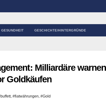
GESUNDHEIT
GESCHICHTE/HINTERGRÜNDE
gement: Milliardäre warne
or Goldkäufen
buffett
,
#fiatwährungen
,
#Gold