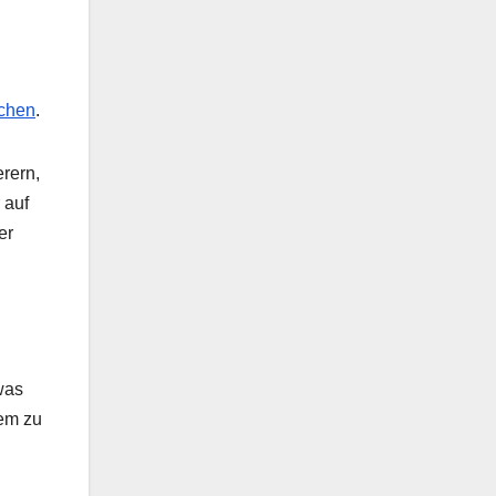
echen
.
rern,
 auf
er
was
tem zu