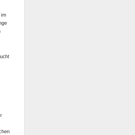
 im
nge
n
aucht
r
schen