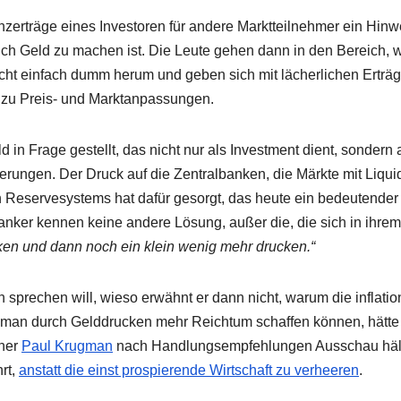
nzerträge eines Investoren für andere Marktteilnehmer ein Hinw
ich Geld zu machen ist. Die Leute gehen dann in den Bereich, 
nicht einfach dumm herum und geben sich mit lächerlichen Erträ
t zu Preis- und Marktanpassungen.
in Frage gestellt, das nicht nur als Investment dient, sondern
ungen. Der Druck auf die Zentralbanken, die Märkte mit Liquid
len Reservesystems hat dafür gesorgt, das heute ein bedeutender 
banker kennen keine andere Lösung, außer die, die sich in ihrem
ken und dann noch ein klein wenig mehr drucken.“
sprechen will, wieso erwähnt er dann nicht, warum die inflatio
 man durch Gelddrucken mehr Reichtum schaffen können, hätte
aner
Paul Krugman
nach Handlungsempfehlungen Ausschau häl
rt,
anstatt die einst prospierende Wirtschaft zu verheeren
.