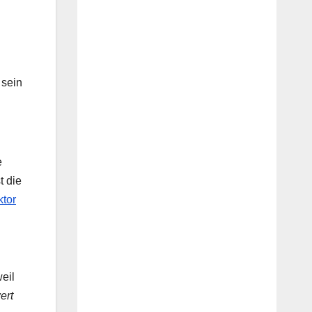
 sein
e
t die
tor
eil
ert