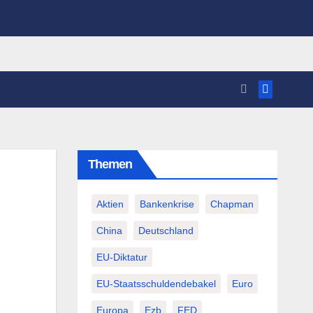
Themen
n
Aktien
Bankenkrise
Chapman
China
Deutschland
EU-Diktatur
EU-Staatsschuldendebakel
Euro
Europa
Ezb
FED