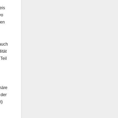
eis
wo
gen
 auch
ität
Teil
näre
 der
t)