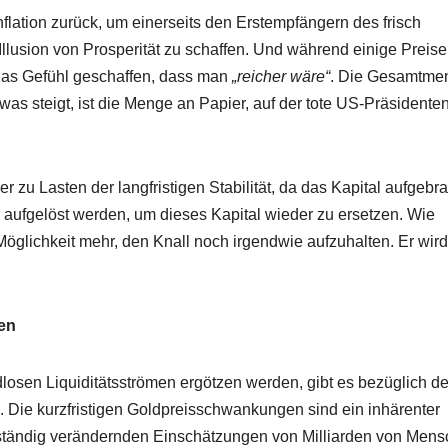
 Inflation zurück, um einerseits den Erstempfängern des frisch
Illusion von Prosperität zu schaffen. Und während einige Preise
 das Gefühl geschaffen, dass man
„reicher wäre“
. Die Gesamtme
 was steigt, ist die Menge an Papier, auf der tote US-Präsidente
r zu Lasten der langfristigen Stabilität, da das Kapital aufgebr
aufgelöst werden, um dieses Kapital wieder zu ersetzen. Wie
Möglichkeit mehr, den Knall noch irgendwie aufzuhalten. Er wird
en
losen Liquiditätsströmen ergötzen werden, gibt es bezüglich de
. Die kurzfristigen Goldpreisschwankungen sind ein inhärenter
h ständig verändernden Einschätzungen von Milliarden von Men