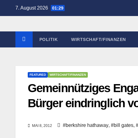
Zum
7. August 2026
01:29
Inhalt
springen
POLITIK
WIRTSCHAFT/FINANZEN
FEATURED
WIRTSCHAFT/FINANZEN
Gemeinnütziges Enga
Bürger eindringlich v
#berkshire hathaway
,
#bill gates
,
#
MAI 8, 2012