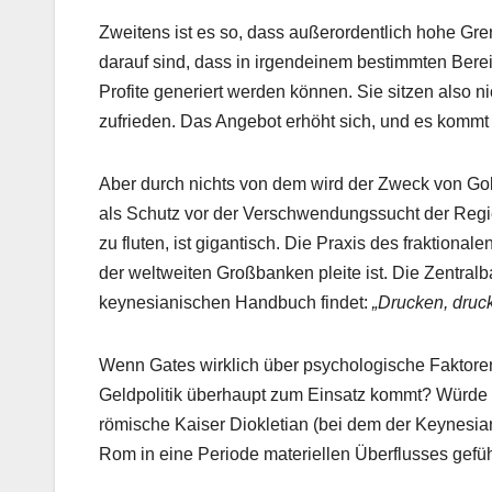
Zweitens ist es so, dass außerordentlich hohe Gre
darauf sind, dass in irgendeinem bestimmten Bere
Profite generiert werden können. Sie sitzen also 
zufrieden. Das Angebot erhöht sich, und es komm
Aber durch nichts von dem wird der Zweck von Gold 
als Schutz vor der Verschwendungssucht der Regier
zu fluten, ist gigantisch. Die Praxis des fraktiona
der weltweiten Großbanken pleite ist. Die Zentral
keynesianischen Handbuch findet:
„Drucken, druc
Wenn Gates wirklich über psychologische Faktoren 
Geldpolitik überhaupt zum Einsatz kommt? Würde
römische Kaiser Diokletian (bei dem der Keynesi
Rom in eine Periode materiellen Überflusses gefüh