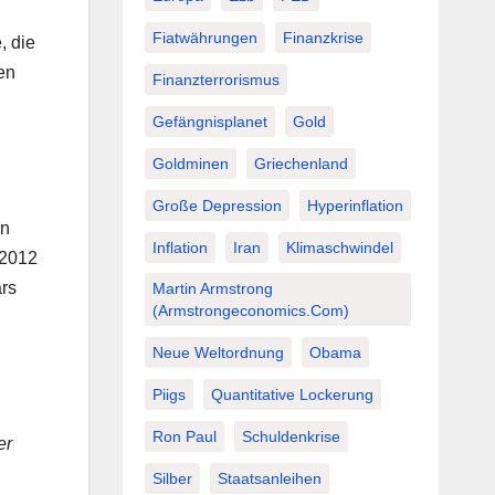
Fiatwährungen
Finanzkrise
, die
en
Finanzterrorismus
Gefängnisplanet
Gold
Goldminen
Griechenland
Große Depression
Hyperinflation
en
Inflation
Iran
Klimaschwindel
.2012
ars
Martin Armstrong
(Armstrongeconomics.com)
Neue Weltordnung
Obama
Piigs
Quantitative Lockerung
Ron Paul
Schuldenkrise
er
Silber
Staatsanleihen