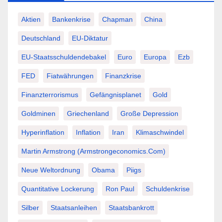
Aktien
Bankenkrise
Chapman
China
Deutschland
EU-Diktatur
EU-Staatsschuldendebakel
Euro
Europa
Ezb
FED
Fiatwährungen
Finanzkrise
Finanzterrorismus
Gefängnisplanet
Gold
Goldminen
Griechenland
Große Depression
Hyperinflation
Inflation
Iran
Klimaschwindel
Martin Armstrong (Armstrongeconomics.com)
Neue Weltordnung
Obama
Piigs
Quantitative Lockerung
Ron Paul
Schuldenkrise
Silber
Staatsanleihen
Staatsbankrott