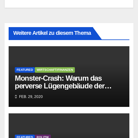
Weitere Artikel zu diesem Thema
FEATURED
WIRTSCHAFT/FINANZEN
Monster-Crash: Warum das
perverse Lügengebäude der
Sozialisten in sich
FEB. 29, 2020
zusammenbricht!
FEATURED
POLITIK