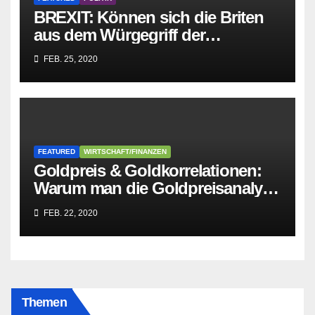
BREXIT: Können sich die Briten
aus dem Würgegriff der
parasitären EU-Mafia befreien?
FEB. 25, 2020
FEATURED
WIRTSCHAFT/FINANZEN
Goldpreis & Goldkorrelationen:
Warum man die Goldpreisanalyse
besser Profis überlässt!
FEB. 22, 2020
Themen