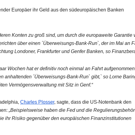
ender Europäer ihr Geld aus den südeuropäischen Banken
deren Konten zu groß sind, um durch die europaweite Garantie 
erichten über einen ´Überweisungs-Bank-Run`, der im Mai an F
chtung Londoner, Frankfurter und Genfer Banken, so Finanzbera
 paar Wochen hat er definitiv noch einmal an Fahrt aufgenommen
nen anhaltenden ´Überweisungs-Bank-Run` gibt,` so Lorne Barin
iten Vermögensverwaltung mit Sitz in Genf.“
ladelphia,
Charles Plosser
, sagte, dass die US-Notenbank den
uen:
„Beispielsweise haben die Fed und die Regulierungsbehö
e ihr Risiko gegenüber den europäischen Finanzinstitutionen