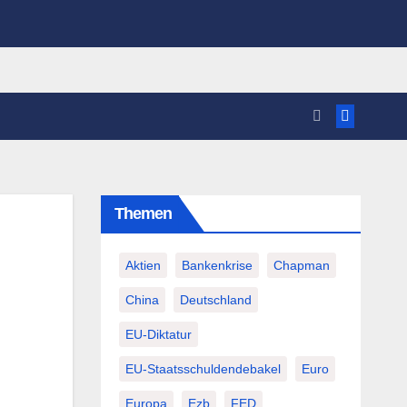
Themen
Aktien
Bankenkrise
Chapman
China
Deutschland
EU-Diktatur
EU-Staatsschuldendebakel
Euro
Europa
Ezb
FED