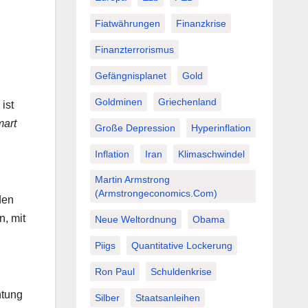
Fiatwährungen
Finanzkrise
Finanzterrorismus
Gefängnisplanet
Gold
Goldminen
Griechenland
ist
mart
Große Depression
Hyperinflation
Inflation
Iran
Klimaschwindel
Martin Armstrong
(Armstrongeconomics.com)
den
n, mit
Neue Weltordnung
Obama
Piigs
Quantitative Lockerung
Ron Paul
Schuldenkrise
htung
Silber
Staatsanleihen