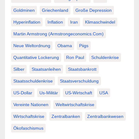
Goldminen
Griechenland
Große Depression
Hyperinflation
Inflation
Iran
Klimaschwindel
Martin Armstrong (Armstrongeconomics.com)
Neue Weltordnung
Obama
Piigs
Quantitative Lockerung
Ron Paul
Schuldenkrise
Silber
Staatsanleihen
Staatsbankrott
Staatsschuldenkrise
Staatsverschuldung
US-Dollar
Us-Militär
US-Wirtschaft
USA
Vereinte Nationen
Weltwirtschaftskrise
Wirtschaftskrise
Zentralbanken
Zentralbankwesen
Ökofaschismus