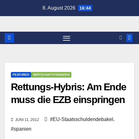
Zum
8. August 2026
16:44
Inhalt
springen
FEATURED
WIRTSCHAFT/FINANZEN
Rettungs-Hybris: Am Ende
muss die EZB einspringen
#EU-Staatsschuldendebakel
,
JUNI 11, 2012
#spanien