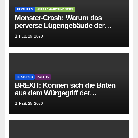
FEATURED
WIRTSCHAFT/FINANZEN
Monster-Crash: Warum das
perverse Lügengebäude der
Sozialisten in sich
FEB. 29, 2020
zusammenbricht!
FEATURED
POLITIK
BREXIT: Können sich die Briten
aus dem Würgegriff der
parasitären EU-Mafia befreien?
FEB. 25, 2020