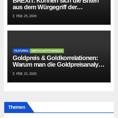
BREXIT: Können sich die Briten
aus dem Würgegriff der
parasitären EU-Mafia befreien?
FEB. 25, 2020
FEATURED
WIRTSCHAFT/FINANZEN
Goldpreis & Goldkorrelationen:
Warum man die Goldpreisanalyse
besser Profis überlässt!
FEB. 22, 2020
Themen