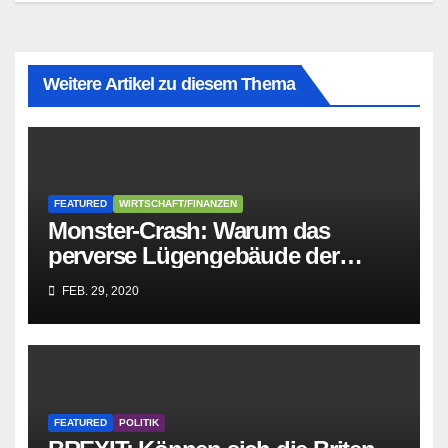
Weitere Artikel zu diesem Thema
FEATURED
WIRTSCHAFT/FINANZEN
Monster-Crash: Warum das
perverse Lügengebäude der
Sozialisten in sich
FEB. 29, 2020
zusammenbricht!
FEATURED
POLITIK