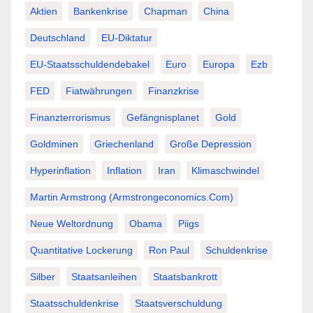
Aktien
Bankenkrise
Chapman
China
Deutschland
EU-Diktatur
EU-Staatsschuldendebakel
Euro
Europa
Ezb
FED
Fiatwährungen
Finanzkrise
Finanzterrorismus
Gefängnisplanet
Gold
Goldminen
Griechenland
Große Depression
Hyperinflation
Inflation
Iran
Klimaschwindel
Martin Armstrong (Armstrongeconomics.com)
Neue Weltordnung
Obama
Piigs
Quantitative Lockerung
Ron Paul
Schuldenkrise
Silber
Staatsanleihen
Staatsbankrott
Staatsschuldenkrise
Staatsverschuldung