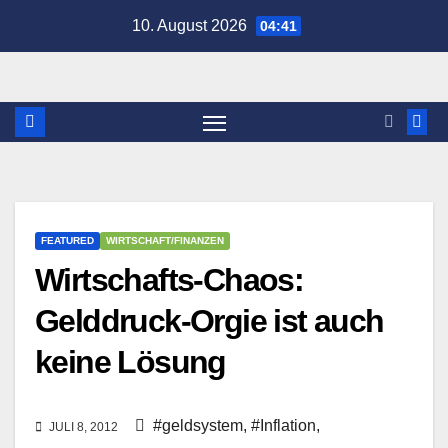
Zum
10. August 2026
04:41
Inhalt
springen
FEATURED
WIRTSCHAFT/FINANZEN
Wirtschafts-Chaos:
Gelddruck-Orgie ist auch
keine Lösung
#geldsystem
,
#Inflation
,
JULI 8, 2012