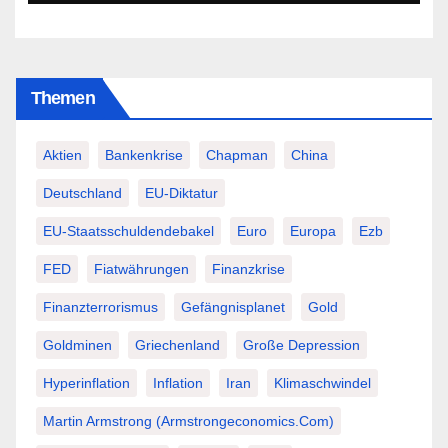
Themen
Aktien
Bankenkrise
Chapman
China
Deutschland
EU-Diktatur
EU-Staatsschuldendebakel
Euro
Europa
Ezb
FED
Fiatwährungen
Finanzkrise
Finanzterrorismus
Gefängnisplanet
Gold
Goldminen
Griechenland
Große Depression
Hyperinflation
Inflation
Iran
Klimaschwindel
Martin Armstrong (Armstrongeconomics.com)