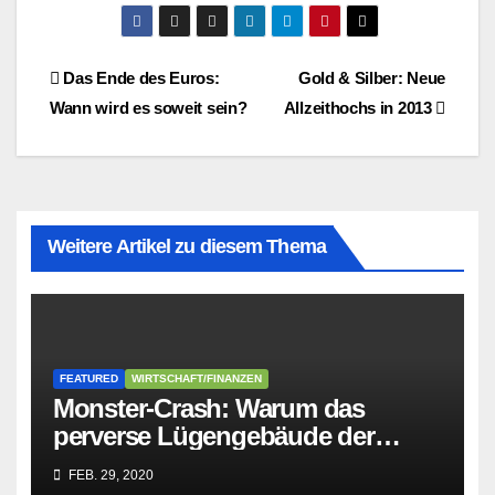
Beitragsnavigation
Das Ende des Euros:
Gold & Silber: Neue
Wann wird es soweit sein?
Allzeithochs in 2013
Weitere Artikel zu diesem Thema
FEATURED
WIRTSCHAFT/FINANZEN
Monster-Crash: Warum das
perverse Lügengebäude der
Sozialisten in sich
FEB. 29, 2020
zusammenbricht!