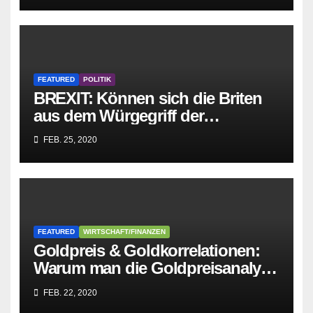
FEATURED
POLITIK
BREXIT: Können sich die Briten
aus dem Würgegriff der
parasitären EU-Mafia befreien?
FEB. 25, 2020
FEATURED
WIRTSCHAFT/FINANZEN
Goldpreis & Goldkorrelationen:
Warum man die Goldpreisanalyse
besser Profis überlässt!
FEB. 22, 2020