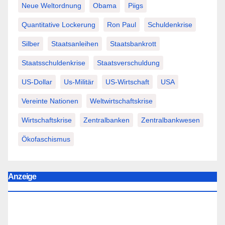
Neue Weltordnung
Obama
Piigs
Quantitative Lockerung
Ron Paul
Schuldenkrise
Silber
Staatsanleihen
Staatsbankrott
Staatsschuldenkrise
Staatsverschuldung
US-Dollar
Us-Militär
US-Wirtschaft
USA
Vereinte Nationen
Weltwirtschaftskrise
Wirtschaftskrise
Zentralbanken
Zentralbankwesen
Ökofaschismus
Anzeige