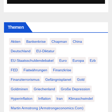
Themen
Aktien
Bankenkrise
Chapman
China
Deutschland
EU-Diktatur
EU-Staatsschuldendebakel
Euro
Europa
Ezb
FED
Fiatwährungen
Finanzkrise
Finanzterrorismus
Gefängnisplanet
Gold
Goldminen
Griechenland
Große Depression
Hyperinflation
Inflation
Iran
Klimaschwindel
Martin Armstrong (Armstrongeconomics.com)