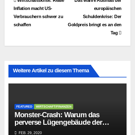
Beitragsnavigation
Wirtschaftskrise: Reale
Das wahre Ausmaß der
Inflation macht US-
europäischen
Verbrauchern schwer zu
Schuldenkrise: Der
schaffen
Goldpreis bringt es an den
Tag
Weitere Artikel zu diesem Thema
FEATURED
WIRTSCHAFT/FINANZEN
Monster-Crash: Warum das
perverse Lügengebäude der
Sozialisten in sich
FEB. 29, 2020