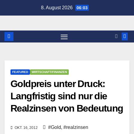
Zum
8. August 2026
06:03
Inhalt
springen
FEATURED
WIRTSCHAFT/FINANZEN
Goldpreis unter Druck:
Langfristig sind nur die
Realzinsen von Bedeutung
#Gold
,
#realzinsen
OKT. 16, 2012