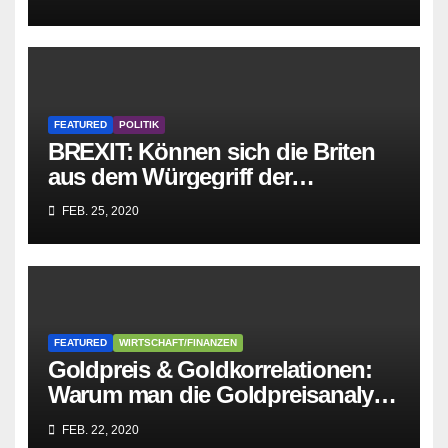
zusammenbricht!
FEATURED
POLITIK
BREXIT: Können sich die Briten
aus dem Würgegriff der
parasitären EU-Mafia befreien?
FEB. 25, 2020
FEATURED
WIRTSCHAFT/FINANZEN
Goldpreis & Goldkorrelationen:
Warum man die Goldpreisanalyse
besser Profis überlässt!
FEB. 22, 2020