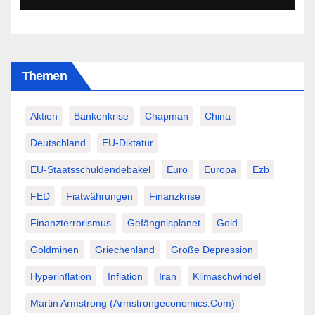
Themen
Aktien
Bankenkrise
Chapman
China
Deutschland
EU-Diktatur
EU-Staatsschuldendebakel
Euro
Europa
Ezb
FED
Fiatwährungen
Finanzkrise
Finanzterrorismus
Gefängnisplanet
Gold
Goldminen
Griechenland
Große Depression
Hyperinflation
Inflation
Iran
Klimaschwindel
Martin Armstrong (Armstrongeconomics.com)