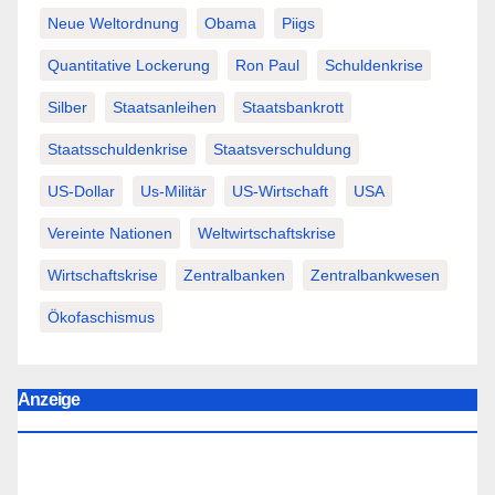
Neue Weltordnung
Obama
Piigs
Quantitative Lockerung
Ron Paul
Schuldenkrise
Silber
Staatsanleihen
Staatsbankrott
Staatsschuldenkrise
Staatsverschuldung
US-Dollar
Us-Militär
US-Wirtschaft
USA
Vereinte Nationen
Weltwirtschaftskrise
Wirtschaftskrise
Zentralbanken
Zentralbankwesen
Ökofaschismus
Anzeige