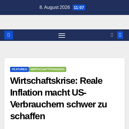
Zum
8. August 2026
11:07
Inhalt
springen
FEATURED
WIRTSCHAFT/FINANZEN
Wirtschaftskrise: Reale
Inflation macht US-
Verbrauchern schwer zu
schaffen