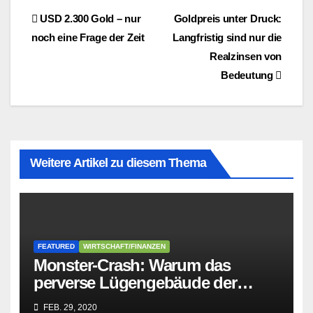
Beitragsnavigation
USD 2.300 Gold – nur
Goldpreis unter Druck:
noch eine Frage der Zeit
Langfristig sind nur die
Realzinsen von
Bedeutung
Weitere Artikel zu diesem Thema
FEATURED
WIRTSCHAFT/FINANZEN
Monster-Crash: Warum das
perverse Lügengebäude der
Sozialisten in sich
FEB. 29, 2020