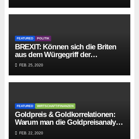
zusammenbricht!
FEATURED
POLITIK
BREXIT: Können sich die Briten
aus dem Würgegriff der
parasitären EU-Mafia befreien?
FEB. 25, 2020
FEATURED
WIRTSCHAFT/FINANZEN
Goldpreis & Goldkorrelationen:
Warum man die Goldpreisanalyse
besser Profis überlässt!
FEB. 22, 2020