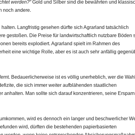
ichtet werden?“
Gold und Silber sind die bewährten und klassis
h noch andere.
halten. Langfristig gesehen dürfte sich Agrarland tatsächlich
ere gestoßen. Die Preise für landwirtschaftlich nutzbare Böden 
ionen bereits explodiert. Agrarland spielt im Rahmen des
rheit eine wichtige Rolle, aber es ist auch sehr anfällig gegenü
nt. Bedauerlicherweise ist es völlig unerheblich, wer die Wah
fizite, die sich immer weiter aufblähenden staatlichen
anhalten. Man sollte sich darauf konzentrieren, seine Ersparn
erumkommen, wird es dennoch ein langer und beschwerlicher W
efunden wird, dürften die bestehenden papierbasierten
gen werden, wenn keine entsprechenden Absicherungsmaßnah