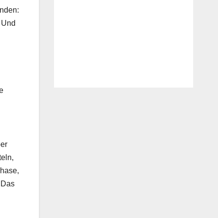
unden:
. Und
e
ber
eln,
Phase,
. Das