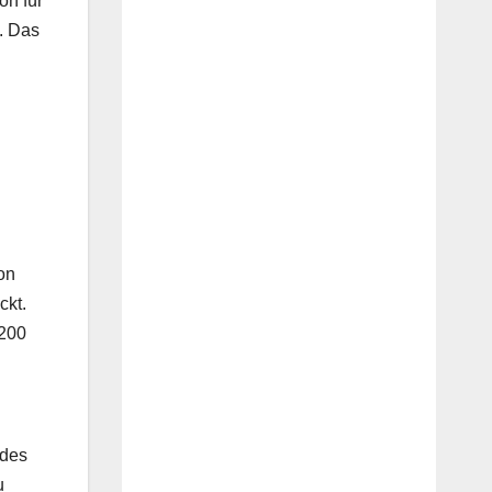
on für
t. Das
on
ckt.
 200
 des
u