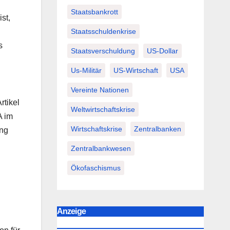
Staatsbankrott
st,
Staatsschuldenkrise
s
Staatsverschuldung
US-Dollar
Us-Militär
US-Wirtschaft
USA
Vereinte Nationen
rtikel
Weltwirtschaftskrise
A im
Wirtschaftskrise
Zentralbanken
ung
Zentralbankwesen
Ökofaschismus
Anzeige