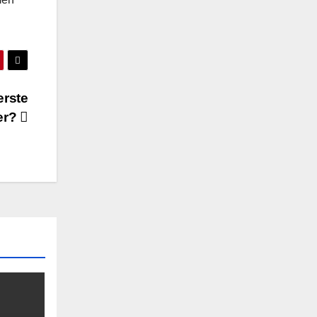
erste
er?