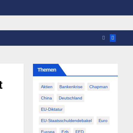
Themen
t
Aktien
Bankenkrise
Chapman
China
Deutschland
EU-Diktatur
EU-Staatsschuldendebakel
Euro
Europa
Ezb
FED