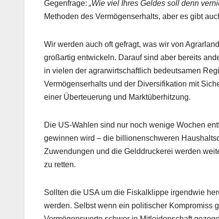
Gegenfrage:
„Wie viel Ihres Geldes soll denn vern
Methoden des Vermögenserhalts, aber es gibt auc
Wir werden auch oft gefragt, was wir von Agrarland 
großartig entwickeln. Darauf sind aber bereits and
in vielen der agrarwirtschaftlich bedeutsamen Reg
Vermögenserhalts und der Diversifikation mit Siche
einer Überteuerung und Marktüberhitzung.
Die US-Wahlen sind nur noch wenige Wochen entfer
gewinnen wird – die billionenschweren Haushaltsde
Zuwendungen und die Gelddruckerei werden weiter 
zu retten.
Sollten die USA um die Fiskalklippe irgendwie h
werden. Selbst wenn ein politischer Kompromiss g
Vermögenswerte schwer in Mitleidenschaft gezo