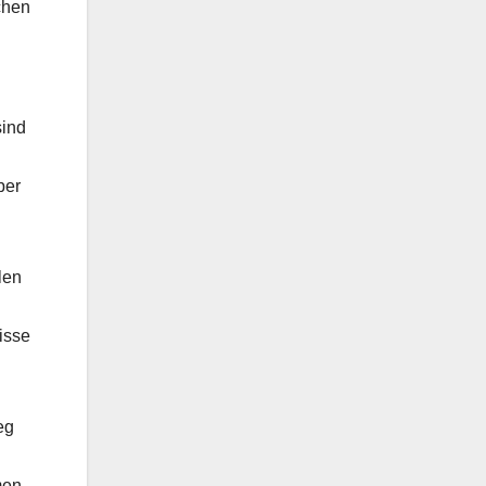
chen
sind
ber
len
isse
eg
men