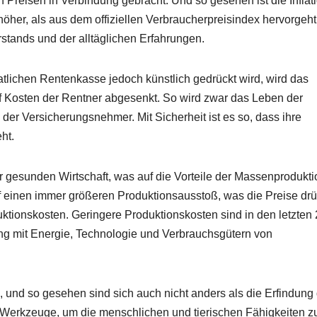
n Preisen in Verbindung gebracht. Und so gesehen ist die Inflati
 höher, als aus dem offiziellen Verbraucherpreisindex hervorgeh
stands und der alltäglichen Erfahrungen.
atlichen Rentenkasse jedoch künstlich gedrückt wird, wird das
f Kosten der Rentner abgesenkt. So wird zwar das Leben der
 der Versicherungsnehmer. Mit Sicherheit ist es so, dass ihre
ht.
er gesunden Wirtschaft, was auf die Vorteile der Massenprodukti
uf einen immer größeren Produktionsausstoß, was die Preise drü
tionskosten. Geringere Produktionskosten sind in den letzten
ng mit Energie, Technologie und Verbrauchsgütern von
und so gesehen sind sich auch nicht anders als die Erfindung
d Werkzeuge, um die menschlichen und tierischen Fähigkeiten z