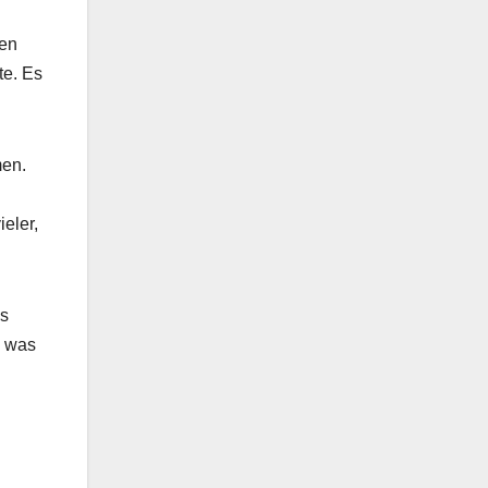
uen
te. Es
men.
eler,
ns
, was