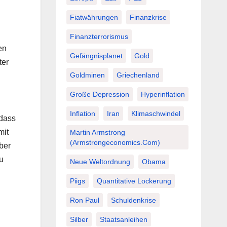
Fiatwährungen
Finanzkrise
Finanzterrorismus
en
Gefängnisplanet
Gold
ter
Goldminen
Griechenland
Große Depression
Hyperinflation
Inflation
Iran
Klimaschwindel
 dass
mit
Martin Armstrong
(Armstrongeconomics.com)
ber
u
Neue Weltordnung
Obama
Piigs
Quantitative Lockerung
Ron Paul
Schuldenkrise
Silber
Staatsanleihen