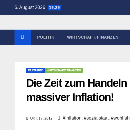
Zum
6. August 2026
19:29
Inhalt
springen
POLITIK
WIRTSCHAFT/FINANZEN
FEATURED
WIRTSCHAFT/FINANZEN
Die Zeit zum Handeln
massiver Inflation!
#Inflation
,
#sozialstaat
,
#wohlfahr
OKT. 17, 2012