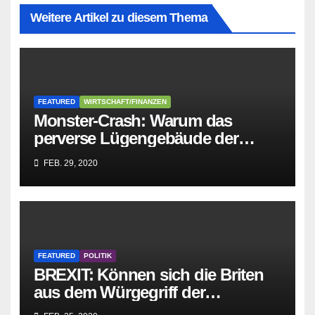
Weitere Artikel zu diesem Thema
FEATURED
WIRTSCHAFT/FINANZEN
Monster-Crash: Warum das
perverse Lügengebäude der
Sozialisten in sich
FEB. 29, 2020
zusammenbricht!
FEATURED
POLITIK
BREXIT: Können sich die Briten
aus dem Würgegriff der
parasitären EU-Mafia befreien?