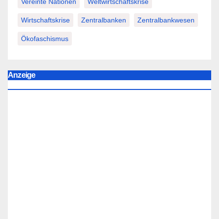
Vereinte Nationen
Weltwirtschaftskrise
Wirtschaftskrise
Zentralbanken
Zentralbankwesen
Ökofaschismus
Anzeige