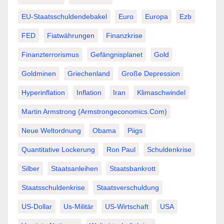
EU-Staatsschuldendebakel
Euro
Europa
Ezb
FED
Fiatwährungen
Finanzkrise
Finanzterrorismus
Gefängnisplanet
Gold
Goldminen
Griechenland
Große Depression
Hyperinflation
Inflation
Iran
Klimaschwindel
Martin Armstrong (Armstrongeconomics.com)
Neue Weltordnung
Obama
Piigs
Quantitative Lockerung
Ron Paul
Schuldenkrise
Silber
Staatsanleihen
Staatsbankrott
Staatsschuldenkrise
Staatsverschuldung
US-Dollar
Us-Militär
US-Wirtschaft
USA