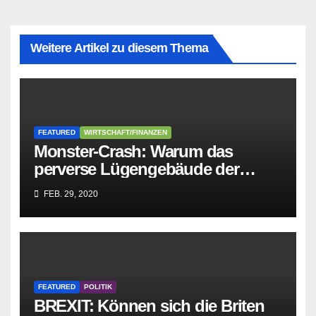
Weitere Artikel zu diesem Thema
FEATURED
WIRTSCHAFT/FINANZEN
Monster-Crash: Warum das
perverse Lügengebäude der
Sozialisten in sich
FEB. 29, 2020
zusammenbricht!
FEATURED
POLITIK
BREXIT: Können sich die Briten