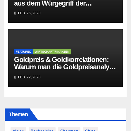
aus dem Würgegriff der
parasitären EU-Mafia befreien?
FEB. 25, 2020
FEATURED
WIRTSCHAFT/FINANZEN
Goldpreis & Goldkorrelationen:
Warum man die Goldpreisanalyse
besser Profis überlässt!
FEB. 22, 2020
Themen