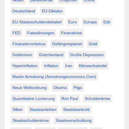
Aktien
Bankenkrise
Chapman
China
Deutschland
EU-Diktatur
EU-Staatsschuldendebakel
Euro
Europa
Ezb
FED
Fiatwährungen
Finanzkrise
Finanzterrorismus
Gefängnisplanet
Gold
Goldminen
Griechenland
Große Depression
Hyperinflation
Inflation
Iran
Klimaschwindel
Martin Armstrong (Armstrongeconomics.com)
Neue Weltordnung
Obama
Piigs
Quantitative Lockerung
Ron Paul
Schuldenkrise
Silber
Staatsanleihen
Staatsbankrott
Staatsschuldenkrise
Staatsverschuldung