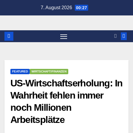
Zum
7. August 2026
00:27
Inhalt
springen
FEATURED
WIRTSCHAFT/FINANZEN
US-Wirtschaftserholung: In
Wahrheit fehlen immer
noch Millionen
Arbeitsplätze