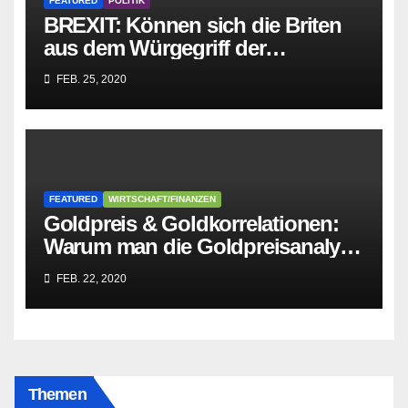
FEATURED
POLITIK
BREXIT: Können sich die Briten
aus dem Würgegriff der
parasitären EU-Mafia befreien?
FEB. 25, 2020
FEATURED
WIRTSCHAFT/FINANZEN
Goldpreis & Goldkorrelationen:
Warum man die Goldpreisanalyse
besser Profis überlässt!
FEB. 22, 2020
Themen