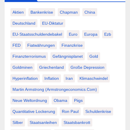
Aktien
Bankenkrise
Chapman
China
Deutschland
EU-Diktatur
EU-Staatsschuldendebakel
Euro
Europa
Ezb
FED
Fiatwährungen
Finanzkrise
Finanzterrorismus
Gefängnisplanet
Gold
Goldminen
Griechenland
Große Depression
Hyperinflation
Inflation
Iran
Klimaschwindel
Martin Armstrong (Armstrongeconomics.com)
Neue Weltordnung
Obama
Piigs
Quantitative Lockerung
Ron Paul
Schuldenkrise
Silber
Staatsanleihen
Staatsbankrott