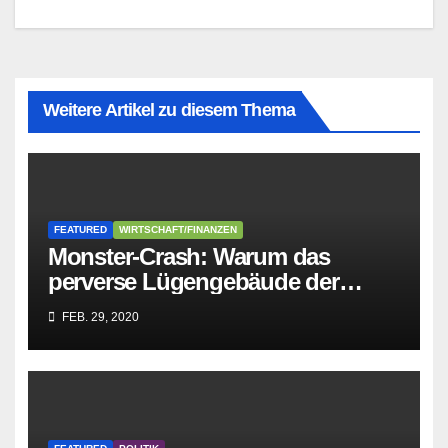
Weitere Artikel zu diesem Thema
FEATURED
WIRTSCHAFT/FINANZEN
Monster-Crash: Warum das
perverse Lügengebäude der
Sozialisten in sich
FEB. 29, 2020
zusammenbricht!