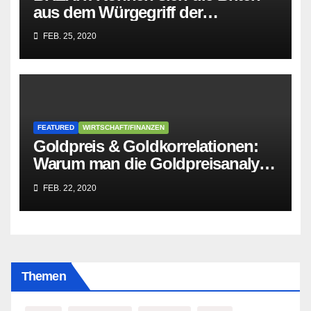
aus dem Würgegriff der
parasitären EU-Mafia befreien?
FEB. 25, 2020
FEATURED
WIRTSCHAFT/FINANZEN
Goldpreis & Goldkorrelationen:
Warum man die Goldpreisanalyse
besser Profis überlässt!
FEB. 22, 2020
Themen