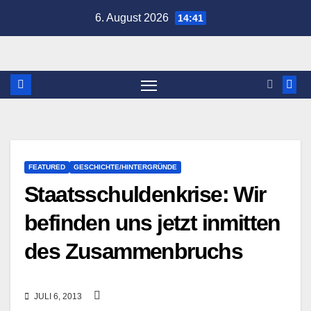
Zum
6. August 2026
14:41
Inhalt
springen
FEATURED
GESCHICHTE/HINTERGRÜNDE
Staatsschuldenkrise: Wir
befinden uns jetzt inmitten
des Zusammenbruchs
JULI 6, 2013