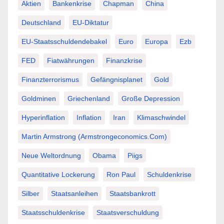
Aktien
Bankenkrise
Chapman
China
Deutschland
EU-Diktatur
EU-Staatsschuldendebakel
Euro
Europa
Ezb
FED
Fiatwährungen
Finanzkrise
Finanzterrorismus
Gefängnisplanet
Gold
Goldminen
Griechenland
Große Depression
Hyperinflation
Inflation
Iran
Klimaschwindel
Martin Armstrong (Armstrongeconomics.com)
Neue Weltordnung
Obama
Piigs
Quantitative Lockerung
Ron Paul
Schuldenkrise
Silber
Staatsanleihen
Staatsbankrott
Staatsschuldenkrise
Staatsverschuldung