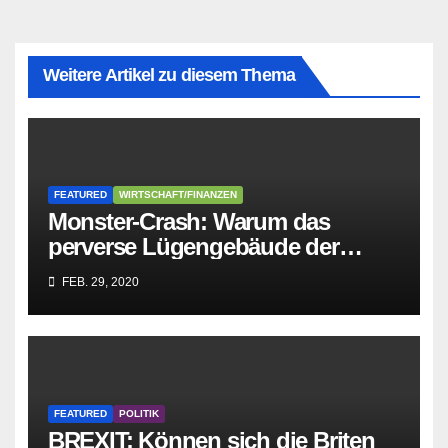
Weitere Artikel zu diesem Thema
FEATURED
WIRTSCHAFT/FINANZEN
Monster-Crash: Warum das
perverse Lügengebäude der
Sozialisten in sich
FEB. 29, 2020
zusammenbricht!
FEATURED
POLITIK
BREXIT: Können sich die Briten