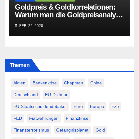
Goldpreis & Goldkorrelationen:
Warum man die Goldpreisanalyse
besser Profis überlässt!
FEB. 22, 2020
Themen
Aktien
Bankenkrise
Chapman
China
Deutschland
EU-Diktatur
EU-Staatsschuldendebakel
Euro
Europa
Ezb
FED
Fiatwährungen
Finanzkrise
Finanzterrorismus
Gefängnisplanet
Gold