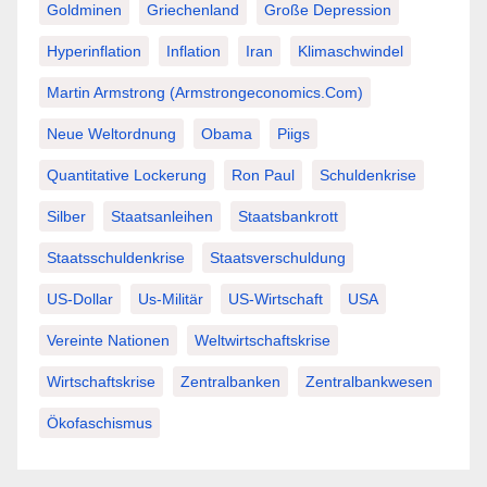
Goldminen
Griechenland
Große Depression
Hyperinflation
Inflation
Iran
Klimaschwindel
Martin Armstrong (Armstrongeconomics.com)
Neue Weltordnung
Obama
Piigs
Quantitative Lockerung
Ron Paul
Schuldenkrise
Silber
Staatsanleihen
Staatsbankrott
Staatsschuldenkrise
Staatsverschuldung
US-Dollar
Us-Militär
US-Wirtschaft
USA
Vereinte Nationen
Weltwirtschaftskrise
Wirtschaftskrise
Zentralbanken
Zentralbankwesen
Ökofaschismus