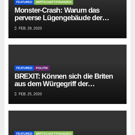
FEATURED
WIRTSCHAFT/FINANZEN
Monster-Crash: Warum das
perverse Lügengebäude der
Sozialisten in sich
FEB. 29, 2020
zusammenbricht!
FEATURED
POLITIK
BREXIT: Können sich die Briten
aus dem Würgegriff der
parasitären EU-Mafia befreien?
FEB. 25, 2020
FEATURED
WIRTSCHAFT/FINANZEN