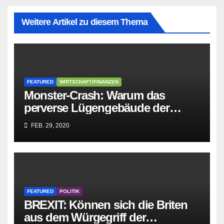
Weitere Artikel zu diesem Thema
FEATURED
WIRTSCHAFT/FINANZEN
Monster-Crash: Warum das
perverse Lügengebäude der
Sozialisten in sich
FEB. 29, 2020
zusammenbricht!
FEATURED
POLITIK
BREXIT: Können sich die Briten
aus dem Würgegriff der