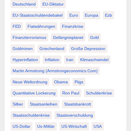
Deutschland
EU-Diktatur
EU-Staatsschuldendebakel
Euro
Europa
Ezb
FED
Fiatwährungen
Finanzkrise
Finanzterrorismus
Gefängnisplanet
Gold
Goldminen
Griechenland
Große Depression
Hyperinflation
Inflation
Iran
Klimaschwindel
Martin Armstrong (Armstrongeconomics.com)
Neue Weltordnung
Obama
Piigs
Quantitative Lockerung
Ron Paul
Schuldenkrise
Silber
Staatsanleihen
Staatsbankrott
Staatsschuldenkrise
Staatsverschuldung
US-Dollar
Us-Militär
US-Wirtschaft
USA