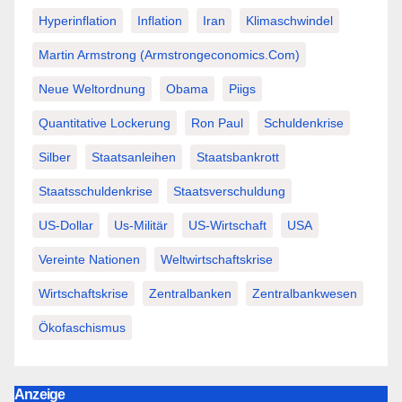
Hyperinflation
Inflation
Iran
Klimaschwindel
Martin Armstrong (Armstrongeconomics.com)
Neue Weltordnung
Obama
Piigs
Quantitative Lockerung
Ron Paul
Schuldenkrise
Silber
Staatsanleihen
Staatsbankrott
Staatsschuldenkrise
Staatsverschuldung
US-Dollar
Us-Militär
US-Wirtschaft
USA
Vereinte Nationen
Weltwirtschaftskrise
Wirtschaftskrise
Zentralbanken
Zentralbankwesen
Ökofaschismus
Anzeige