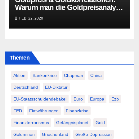
Warum man die Goldpreisanalyse
besser Profis überlässt!
FEB. 22, 2020
Themen
Aktien
Bankenkrise
Chapman
China
Deutschland
EU-Diktatur
EU-Staatsschuldendebakel
Euro
Europa
Ezb
FED
Fiatwährungen
Finanzkrise
Finanzterrorismus
Gefängnisplanet
Gold
Goldminen
Griechenland
Große Depression