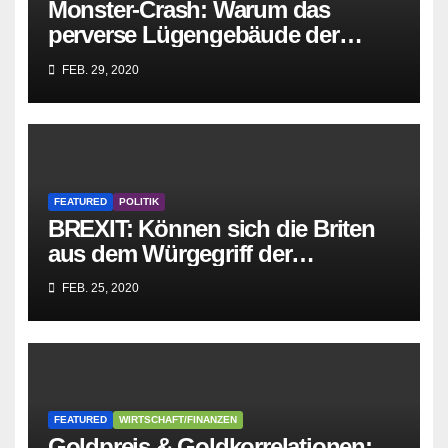
Monster-Crash: Warum das
perverse Lügengebäude der
Sozialisten in sich
FEB. 29, 2020
zusammenbricht!
FEATURED
POLITIK
BREXIT: Können sich die Briten
aus dem Würgegriff der
parasitären EU-Mafia befreien?
FEB. 25, 2020
FEATURED
WIRTSCHAFT/FINANZEN
Goldpreis & Goldkorrelationen: