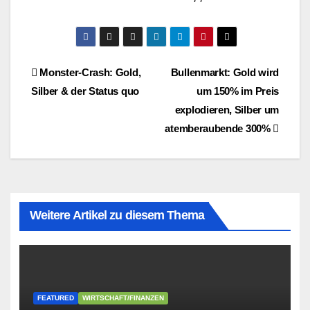
Beitragsnavigation
Monster-Crash: Gold,
Bullenmarkt: Gold wird
Silber & der Status quo
um 150% im Preis
explodieren, Silber um
atemberaubende 300%
Weitere Artikel zu diesem Thema
FEATURED
WIRTSCHAFT/FINANZEN