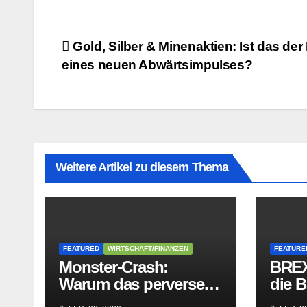
Beitragsnavigation
Gold, Silber & Minenaktien: Ist das der
eines neuen Abwärtsimpulses?
Weitere Artikel zu diesem Thema
FEATURED
WIRTSCHAFT/FINANZEN
FEATURE
Monster-Crash:
BREX
Warum das perverse
die B
Lügengebäude der
Würge