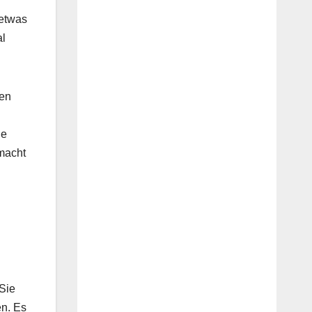
detwas
al
den
ie
emacht
 Sie
en. Es