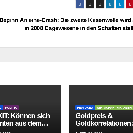
 Beginn
Anleihe-Crash: Die zweite Krisenwelle wird 
in 2008 Dagewesene in den Schatten stel
D
POLITIK
FEATURED
WIRTSCHAFT/FINANZEN
IT: Können sich
Goldpreis &
riten aus dem
Goldkorrelationen
griff der
Warum man die