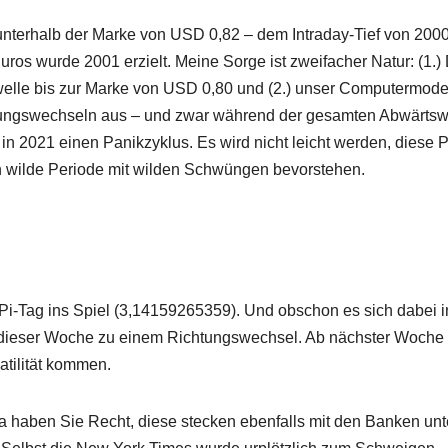
 unterhalb der Marke von USD 0,82 – dem Intraday-Tief von 200
ros wurde 2001 erzielt. Meine Sorge ist zweifacher Natur: (1.)
swelle bis zur Marke von USD 0,80 und (2.) unser Computermode
chtungswechseln aus – und zwar während der gesamten Abwärtsw
 2021 einen Panikzyklus. Es wird nicht leicht werden, diese 
ch wilde Periode mit wilden Schwüngen bevorstehen.
 Pi-Tag ins Spiel (3,14159265359). Und obschon es sich dabei i
 dieser Woche zu einem Richtungswechsel. Ab nächster Woche 
atilität kommen.
 haben Sie Recht, diese stecken ebenfalls mit den Banken unt