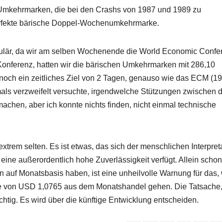
n Umkehrmarken, die bei den Crashs von 1987 und 1989 zu
erfekte bärische Doppel-Wochenumkehrmarke.
kulär, da wir am selben Wochenende die World Economic Confe
 Konferenz, hatten wir die bärischen Umkehrmarken mit 286,10
noch ein zeitliches Ziel von 2 Tagen, genauso wie das ECM (1
amals verzweifelt versuchte, irgendwelche Stützungen zwischen
hen, aber ich konnte nichts finden, nicht einmal technische
extrem selten. Es ist etwas, das sich der menschlichen Interpret
 eine außerordentlich hohe Zuverlässigkeit verfügt. Allein schon
on auf Monatsbasis haben, ist eine unheilvolle Warnung für das,
arke von USD 1,0765 aus dem Monatshandel gehen. Die Tatsache
chtig. Es wird über die künftige Entwicklung entscheiden.