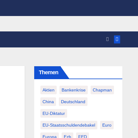
Themen
Aktien
Bankenkrise
Chapman
China
Deutschland
EU-Diktatur
EU-Staatsschuldendebakel
Euro
Europa
Ezb
FED