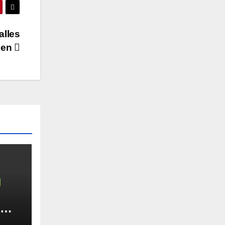
alles
len
: