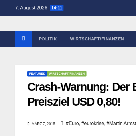
Zum
7. August 2026
14:11
Inhalt
springen
POLITIK
WIRTSCHAFT/FINANZEN
FEATURED
WIRTSCHAFT/FINANZEN
Crash-Warnung: Der Eu
Preisziel USD 0,80!
#Euro
,
#eurokrise
,
#Martin Arms
MÄRZ 7, 2015