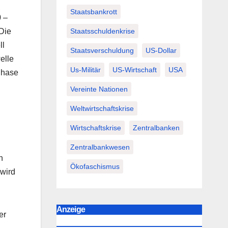
Staatsbankrott
0 –
Staatsschuldenkrise
 Die
ll
Staatsverschuldung
US-Dollar
elle
Us-Militär
US-Wirtschaft
USA
Phase
Vereinte Nationen
Weltwirtschaftskrise
Wirtschaftskrise
Zentralbanken
Zentralbankwesen
n
Ökofaschismus
wird
Anzeige
er