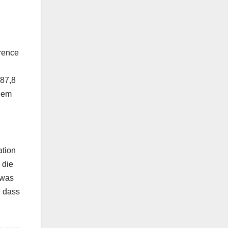
rence
987,8
 dem
ation
 die
 was
, dass