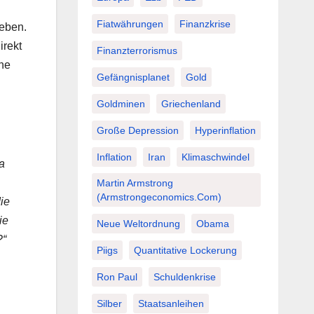
Fiatwährungen
Finanzkrise
eben.
irekt
Finanzterrorismus
he
Gefängnisplanet
Gold
Goldminen
Griechenland
Große Depression
Hyperinflation
Inflation
Iran
Klimaschwindel
a
Martin Armstrong
(Armstrongeconomics.com)
ie
ie
Neue Weltordnung
Obama
?“
Piigs
Quantitative Lockerung
Ron Paul
Schuldenkrise
Silber
Staatsanleihen