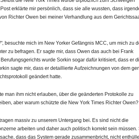
. Selbst die New York Times wurde urplötzlich zum Schweigen
Post erklärte mir persönlich, dass sie alle wussten, dass irgen
von Richter Owen bei meiner Verhandlung aus dem Gerichtssa
l“
, besuchte mich im New Yorker Gefängnis MCC, um mich zu 
ter zu befragen. Er sagte mir, dass Owen das auch bei Frank
erufungsgerichts wurde Sorkin sogar dafür kritisiert, dass er d
orkin sagte mir, dass er detaillierte Aufzeichnungen von dem g
chtsprotokoll geändert hatte.
te man ihm nicht erlauben, über die geänderten Protokolle zu
hreiben, aber warum schützte die New York Times Richter Owen?
ragen massiv zu unserem Untergang bei. Es sind nicht die
Konzerne arbeiten und daher auch politisch korrekt sein müssen.
tsache, dass das System gerade zusammenbricht, nicht enthüll