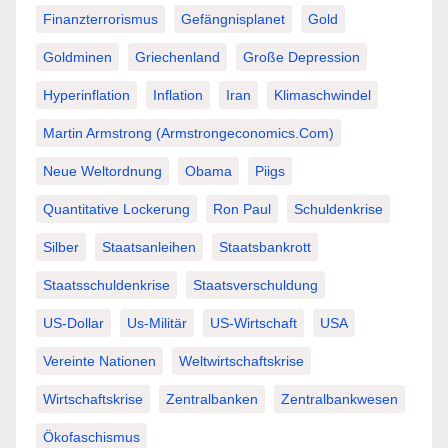
Finanzterrorismus
Gefängnisplanet
Gold
Goldminen
Griechenland
Große Depression
Hyperinflation
Inflation
Iran
Klimaschwindel
Martin Armstrong (Armstrongeconomics.com)
Neue Weltordnung
Obama
Piigs
Quantitative Lockerung
Ron Paul
Schuldenkrise
Silber
Staatsanleihen
Staatsbankrott
Staatsschuldenkrise
Staatsverschuldung
US-Dollar
Us-Militär
US-Wirtschaft
USA
Vereinte Nationen
Weltwirtschaftskrise
Wirtschaftskrise
Zentralbanken
Zentralbankwesen
Ökofaschismus