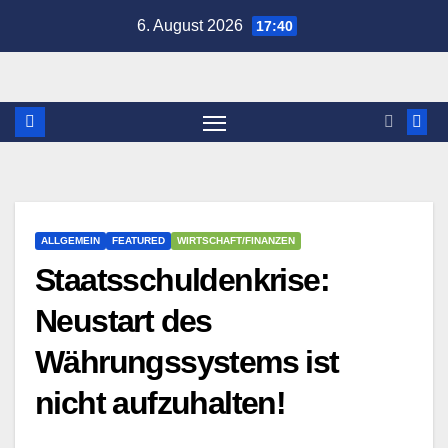
Zum
6. August 2026
17:40
Inhalt
springen
ALLGEMEIN
FEATURED
WIRTSCHAFT/FINANZEN
Staatsschuldenkrise:
Neustart des
Währungssystems ist
nicht aufzuhalten!