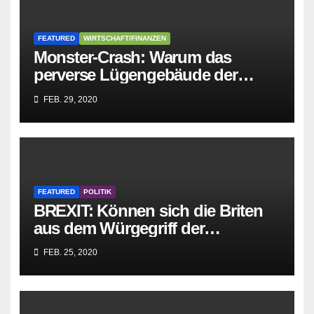
FEATURED
WIRTSCHAFT/FINANZEN
Monster-Crash: Warum das
perverse Lügengebäude der
Sozialisten in sich
FEB. 29, 2020
zusammenbricht!
FEATURED
POLITIK
BREXIT: Können sich die Briten
aus dem Würgegriff der
parasitären EU-Mafia befreien?
FEB. 25, 2020