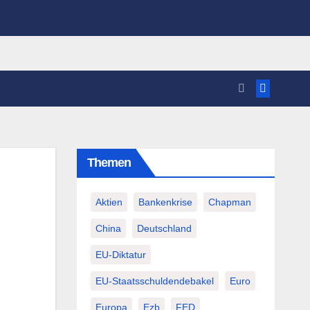
Themen
Aktien
Bankenkrise
Chapman
China
Deutschland
EU-Diktatur
EU-Staatsschuldendebakel
Euro
Europa
Ezb
FED