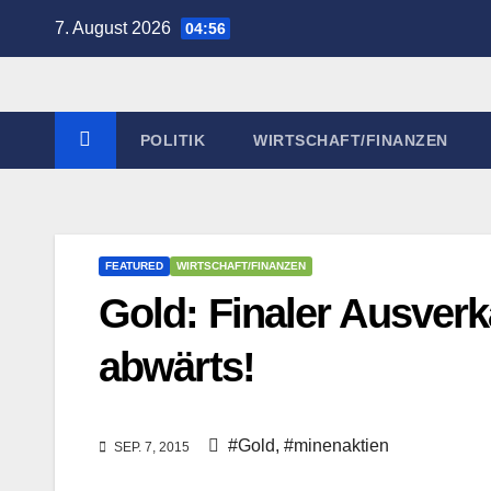
Zum
7. August 2026
04:56
Inhalt
springen
POLITIK
WIRTSCHAFT/FINANZEN
FEATURED
WIRTSCHAFT/FINANZEN
Gold: Finaler Ausverk
abwärts!
#Gold
,
#minenaktien
SEP. 7, 2015