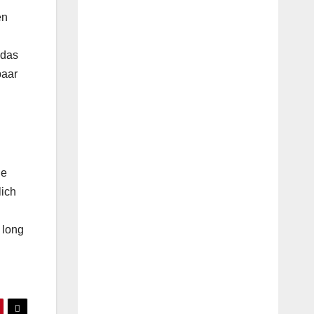
en
 das
paar
ie
lich
 long