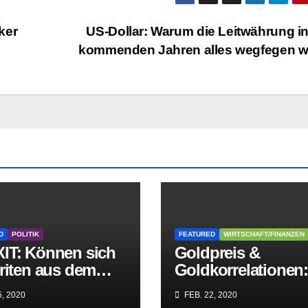
ker
US-Dollar: Warum die Leitwährung i
kommenden Jahren alles wegfegen w
D
POLITIK
FEATURED
WIRTSCHAFT/FINANZEN
IT: Können sich
Goldpreis &
riten aus dem
Goldkorrelationen
griff der
Warum man die
, 2020
FEB. 22, 2020
itären EU-Mafia
Goldpreisanalyse