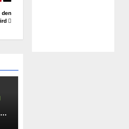
n den
ird
: