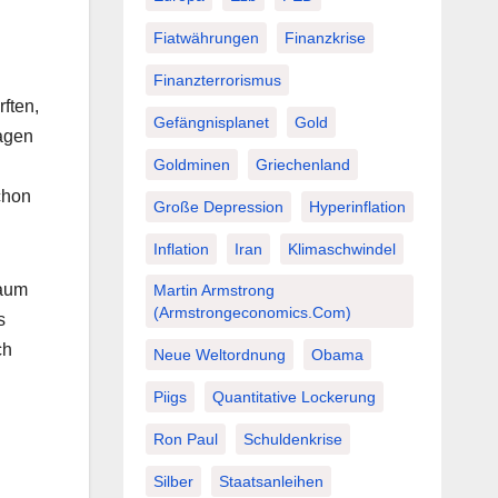
Fiatwährungen
Finanzkrise
Finanzterrorismus
ften,
Gefängnisplanet
Gold
Tagen
Goldminen
Griechenland
chon
Große Depression
Hyperinflation
Inflation
Iran
Klimaschwindel
kaum
Martin Armstrong
(Armstrongeconomics.com)
s
ch
Neue Weltordnung
Obama
Piigs
Quantitative Lockerung
Ron Paul
Schuldenkrise
Silber
Staatsanleihen