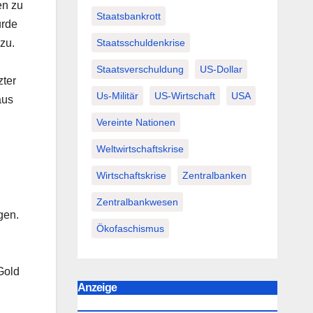
en zu
Staatsbankrott
urde
Staatsschuldenkrise
zu.
Staatsverschuldung
US-Dollar
zter
Us-Militär
US-Wirtschaft
USA
aus
Vereinte Nationen
Weltwirtschaftskrise
Wirtschaftskrise
Zentralbanken
,
Zentralbankwesen
gen.
Ökofaschismus
 Gold
Anzeige