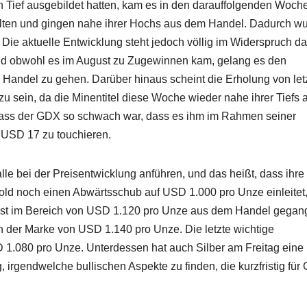
 Tief ausgebildet hatten, kam es in den darauffolgenden Woch
alten und gingen nahe ihrer Hochs aus dem Handel. Dadurch w
 Die aktuelle Entwicklung steht jedoch völlig im Widerspruch da
nd obwohl es im August zu Zugewinnen kam, gelang es den
Handel zu gehen. Darüber hinaus scheint die Erholung von let
 sein, da die Minentitel diese Woche wieder nahe ihrer Tiefs 
dass der GDX so schwach war, dass es ihm im Rahmen seiner
 USD 17 zu touchieren.
lle bei der Preisentwicklung anführen, und das heißt, dass ihre
old noch einen Abwärtsschub auf USD 1.000 pro Unze einleitet
 ist im Bereich von USD 1.120 pro Unze aus dem Handel gegan
n der Marke von USD 1.140 pro Unze. Die letzte wichtige
D 1.080 pro Unze. Unterdessen hat auch Silber am Freitag eine
g, irgendwelche bullischen Aspekte zu finden, die kurzfristig für