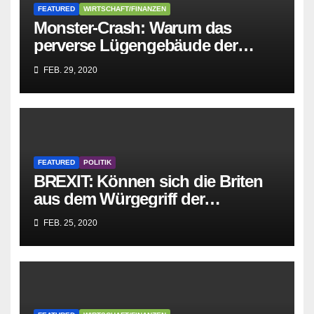
FEATURED
WIRTSCHAFT/FINANZEN
Monster-Crash: Warum das
perverse Lügengebäude der
Sozialisten in sich
FEB. 29, 2020
zusammenbricht!
FEATURED
POLITIK
BREXIT: Können sich die Briten
aus dem Würgegriff der
parasitären EU-Mafia befreien?
FEB. 25, 2020