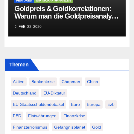
FEATURED
WIRTSCHAFT/FINANZEN
Goldpreis & Goldkorrelationen:
Warum man die Goldpreisanalyse
besser Profis überlässt!
FEB. 22, 2020
Themen
Aktien
Bankenkrise
Chapman
China
Deutschland
EU-Diktatur
EU-Staatsschuldendebakel
Euro
Europa
Ezb
FED
Fiatwährungen
Finanzkrise
Finanzterrorismus
Gefängnisplanet
Gold