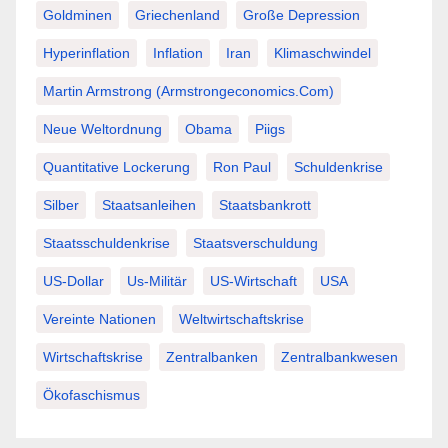
Goldminen
Griechenland
Große Depression
Hyperinflation
Inflation
Iran
Klimaschwindel
Martin Armstrong (Armstrongeconomics.com)
Neue Weltordnung
Obama
Piigs
Quantitative Lockerung
Ron Paul
Schuldenkrise
Silber
Staatsanleihen
Staatsbankrott
Staatsschuldenkrise
Staatsverschuldung
US-Dollar
Us-Militär
US-Wirtschaft
USA
Vereinte Nationen
Weltwirtschaftskrise
Wirtschaftskrise
Zentralbanken
Zentralbankwesen
Ökofaschismus