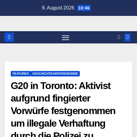
Zum
9. August 2026
10:46
Inhalt
springen
FEATURED
GESCHICHTE/HINTERGRÜNDE
G20 in Toronto: Aktivist
aufgrund fingierter
Vorwürfe festgenommen
um illegale Verhaftung
durch die Polizei zu