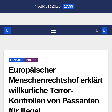
Zum
7. August 2026
17:55
Inhalt
springen
FEATURED
POLITIK
Europäischer
Menschenrechtshof erklärt
willkürliche Terror-
Kontrollen von Passanten
für illegal