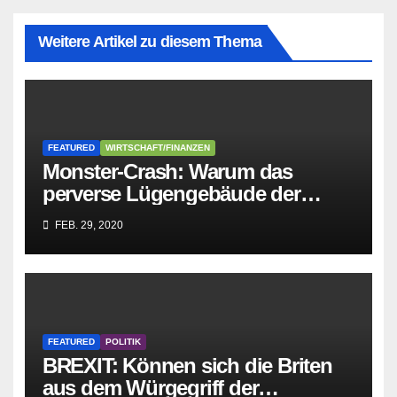
Weitere Artikel zu diesem Thema
FEATURED
WIRTSCHAFT/FINANZEN
Monster-Crash: Warum das
perverse Lügengebäude der
Sozialisten in sich
FEB. 29, 2020
zusammenbricht!
FEATURED
POLITIK
BREXIT: Können sich die Briten
aus dem Würgegriff der