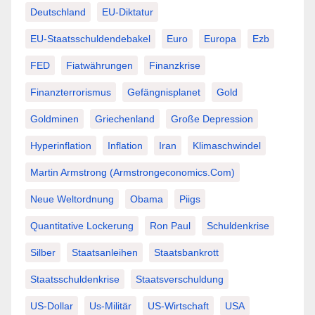
Deutschland
EU-Diktatur
EU-Staatsschuldendebakel
Euro
Europa
Ezb
FED
Fiatwährungen
Finanzkrise
Finanzterrorismus
Gefängnisplanet
Gold
Goldminen
Griechenland
Große Depression
Hyperinflation
Inflation
Iran
Klimaschwindel
Martin Armstrong (Armstrongeconomics.com)
Neue Weltordnung
Obama
Piigs
Quantitative Lockerung
Ron Paul
Schuldenkrise
Silber
Staatsanleihen
Staatsbankrott
Staatsschuldenkrise
Staatsverschuldung
US-Dollar
Us-Militär
US-Wirtschaft
USA