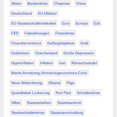
Aktien
Bankenkrise
Chapman
China
Deutschland
EU-Diktatur
EU-Staatsschuldendebakel
Euro
Europa
Ezb
FED
Fiatwährungen
Finanzkrise
Finanzterrorismus
Gefängnisplanet
Gold
Goldminen
Griechenland
Große Depression
Hyperinflation
Inflation
Iran
Klimaschwindel
Martin Armstrong (Armstrongeconomics.com)
Neue Weltordnung
Obama
Piigs
Quantitative Lockerung
Ron Paul
Schuldenkrise
Silber
Staatsanleihen
Staatsbankrott
Staatsschuldenkrise
Staatsverschuldung