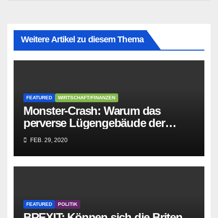
Weitere Artikel zu diesem Thema
FEATURED
WIRTSCHAFT/FINANZEN
Monster-Crash: Warum das
perverse Lügengebäude der
Sozialisten in sich
FEB. 29, 2020
zusammenbricht!
FEATURED
POLITIK
BREXIT: Können sich die Briten