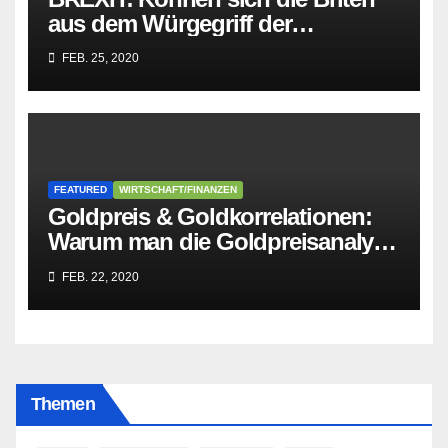
aus dem Würgegriff der
parasitären EU-Mafia befreien?
FEB. 25, 2020
FEATURED
WIRTSCHAFT/FINANZEN
Goldpreis & Goldkorrelationen:
Warum man die Goldpreisanalyse
besser Profis überlässt!
FEB. 22, 2020
Themen