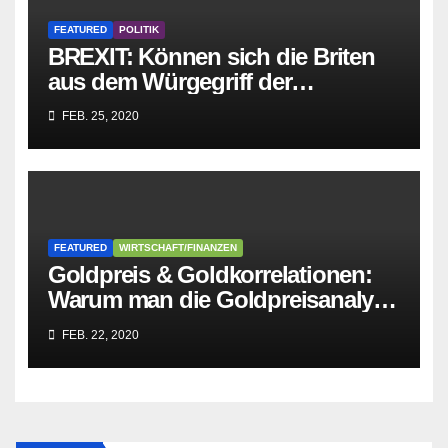
FEATURED
POLITIK
BREXIT: Können sich die Briten
aus dem Würgegriff der
parasitären EU-Mafia befreien?
FEB. 25, 2020
FEATURED
WIRTSCHAFT/FINANZEN
Goldpreis & Goldkorrelationen:
Warum man die Goldpreisanalyse
besser Profis überlässt!
FEB. 22, 2020