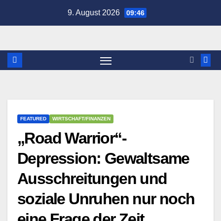
Zum
9. August 2026
09:46
Inhalt
springen
FEATURED
WIRTSCHAFT/FINANZEN
„Road Warrior“-
Depression: Gewaltsame
Ausschreitungen und
soziale Unruhen nur noch
eine Frage der Zeit