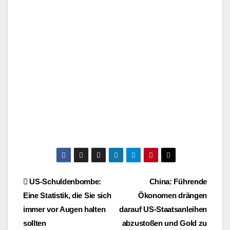
Beitragsnavigation
US-Schuldenbombe:
China: Führende
Eine Statistik, die Sie sich
Ökonomen drängen
immer vor Augen halten
darauf US-Staatsanleihen
sollten
abzustoßen und Gold zu