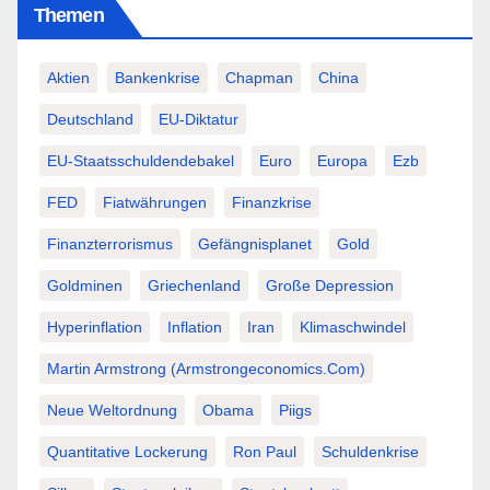
Themen
Aktien
Bankenkrise
Chapman
China
Deutschland
EU-Diktatur
EU-Staatsschuldendebakel
Euro
Europa
Ezb
FED
Fiatwährungen
Finanzkrise
Finanzterrorismus
Gefängnisplanet
Gold
Goldminen
Griechenland
Große Depression
Hyperinflation
Inflation
Iran
Klimaschwindel
Martin Armstrong (Armstrongeconomics.com)
Neue Weltordnung
Obama
Piigs
Quantitative Lockerung
Ron Paul
Schuldenkrise