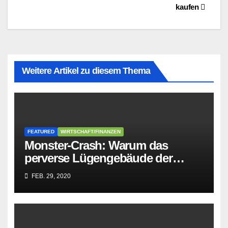
kaufen
Weitere Artikel zu diesem Thema
FEATURED
WIRTSCHAFT/FINANZEN
Monster-Crash: Warum das
perverse Lügengebäude der
Sozialisten in sich
FEB. 29, 2020
zusammenbricht!