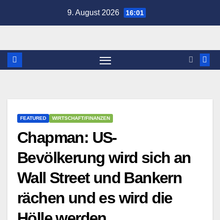
Zum
9. August 2026
16:01
Inhalt
springen
FEATURED
WIRTSCHAFT/FINANZEN
Chapman: US-
Bevölkerung wird sich an
Wall Street und Bankern
rächen und es wird die
Hölle werden