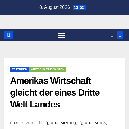
Zum
8. August 2026
13:55
Inhalt
springen
FEATURED
WIRTSCHAFT/FINANZEN
Amerikas Wirtschaft
gleicht der eines Dritte
Welt Landes
#globalisierung
,
#globalismus
,
OKT. 9, 2010