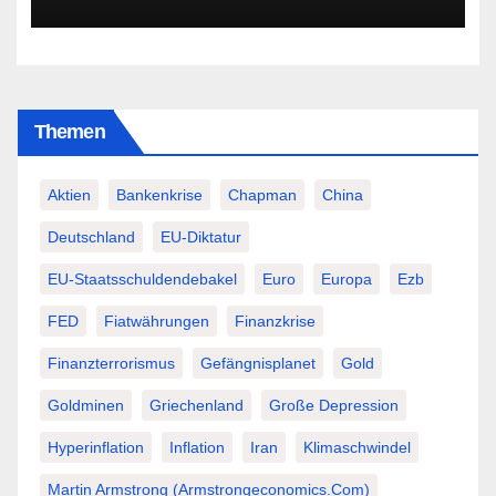
Themen
Aktien
Bankenkrise
Chapman
China
Deutschland
EU-Diktatur
EU-Staatsschuldendebakel
Euro
Europa
Ezb
FED
Fiatwährungen
Finanzkrise
Finanzterrorismus
Gefängnisplanet
Gold
Goldminen
Griechenland
Große Depression
Hyperinflation
Inflation
Iran
Klimaschwindel
Martin Armstrong (Armstrongeconomics.com)