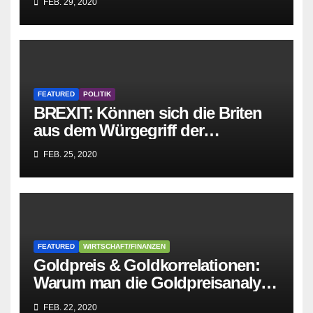
FEB. 29, 2020
zusammenbricht!
FEATURED
POLITIK
BREXIT: Können sich die Briten
aus dem Würgegriff der
parasitären EU-Mafia befreien?
FEB. 25, 2020
FEATURED
WIRTSCHAFT/FINANZEN
Goldpreis & Goldkorrelationen:
Warum man die Goldpreisanalyse
besser Profis überlässt!
FEB. 22, 2020