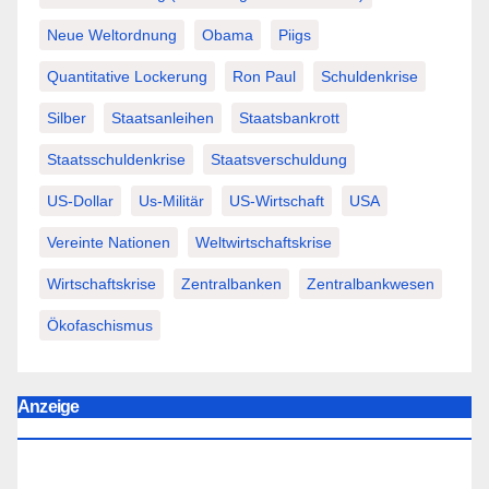
Neue Weltordnung
Obama
Piigs
Quantitative Lockerung
Ron Paul
Schuldenkrise
Silber
Staatsanleihen
Staatsbankrott
Staatsschuldenkrise
Staatsverschuldung
US-Dollar
Us-Militär
US-Wirtschaft
USA
Vereinte Nationen
Weltwirtschaftskrise
Wirtschaftskrise
Zentralbanken
Zentralbankwesen
Ökofaschismus
Anzeige