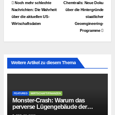
Beitragsnavigation
Noch mehr schlechte
Chemtrails: Neue Doku
Nachrichten: Die Wahrheit
über die Hintergründe
über die aktuellen US-
staatlicher
Wirtschaftsdaten
Geoengineering-
Programme
Weitere Artikel zu diesem Thema
FEATURED
WIRTSCHAFT/FINANZEN
Monster-Crash: Warum das
perverse Lügengebäude der
Sozialisten in sich