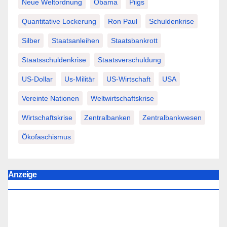
Neue Weltordnung
Obama
Piigs
Quantitative Lockerung
Ron Paul
Schuldenkrise
Silber
Staatsanleihen
Staatsbankrott
Staatsschuldenkrise
Staatsverschuldung
US-Dollar
Us-Militär
US-Wirtschaft
USA
Vereinte Nationen
Weltwirtschaftskrise
Wirtschaftskrise
Zentralbanken
Zentralbankwesen
Ökofaschismus
Anzeige