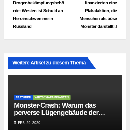
Drogenbekämpfungsbehö
finanzierten eine
rde: Westen ist Schuld an
Plakataktion, die
Heroinschwemme in
Menschen als böse
Russland
Monster darstellt
Weitere Artikel zu diesem Thema
FEATURED
WIRTSCHAFT/FINANZEN
Monster-Crash: Warum das
perverse Lügengebäude der
Sozialisten in sich
FEB. 29, 2020
zusammenbricht!