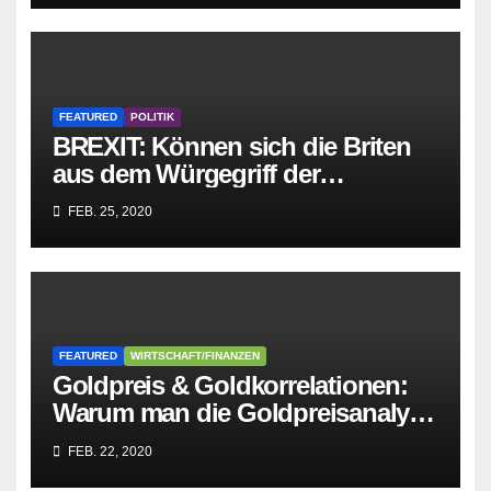
FEATURED
POLITIK
BREXIT: Können sich die Briten
aus dem Würgegriff der
parasitären EU-Mafia befreien?
FEB. 25, 2020
FEATURED
WIRTSCHAFT/FINANZEN
Goldpreis & Goldkorrelationen:
Warum man die Goldpreisanalyse
besser Profis überlässt!
FEB. 22, 2020