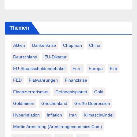
Themen
Aktien
Bankenkrise
Chapman
China
Deutschland
EU-Diktatur
EU-Staatsschuldendebakel
Euro
Europa
Ezb
FED
Fiatwährungen
Finanzkrise
Finanzterrorismus
Gefängnisplanet
Gold
Goldminen
Griechenland
Große Depression
Hyperinflation
Inflation
Iran
Klimaschwindel
Martin Armstrong (Armstrongeconomics.com)