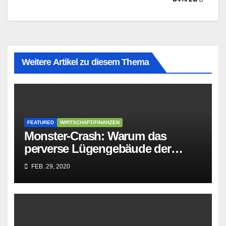
Weitere Artikel zu diesem Thema
FEATURED
WIRTSCHAFT/FINANZEN
Monster-Crash: Warum das
perverse Lügengebäude der
Sozialisten in sich
FEB. 29, 2020
zusammenbricht!