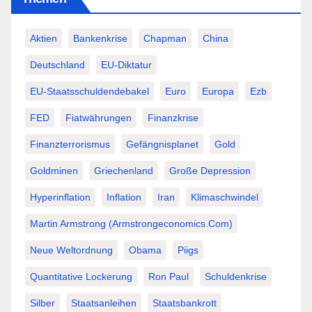
Aktien
Bankenkrise
Chapman
China
Deutschland
EU-Diktatur
EU-Staatsschuldendebakel
Euro
Europa
Ezb
FED
Fiatwährungen
Finanzkrise
Finanzterrorismus
Gefängnisplanet
Gold
Goldminen
Griechenland
Große Depression
Hyperinflation
Inflation
Iran
Klimaschwindel
Martin Armstrong (Armstrongeconomics.com)
Neue Weltordnung
Obama
Piigs
Quantitative Lockerung
Ron Paul
Schuldenkrise
Silber
Staatsanleihen
Staatsbankrott