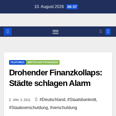
Zum
10. August 2026
06:37
Inhalt
springen
FEATURED
WIRTSCHAFT/FINANZEN
Drohender Finanzkollaps:
Städte schlagen Alarm
#Deutschland
,
#Staatsbankrott
,
JAN. 3, 2011
#Staatsverschuldung
,
#verschuldung