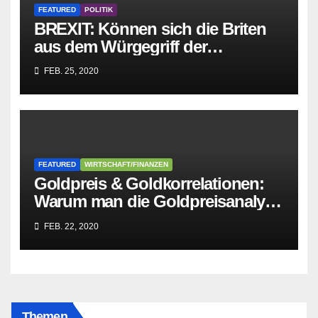
FEATURED
POLITIK
BREXIT: Können sich die Briten
aus dem Würgegriff der
parasitären EU-Mafia befreien?
FEB. 25, 2020
FEATURED
WIRTSCHAFT/FINANZEN
Goldpreis & Goldkorrelationen:
Warum man die Goldpreisanalyse
besser Profis überlässt!
FEB. 22, 2020
Themen