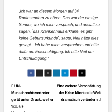
„Ich war an diesem Morgen auf 34
Radiosendern zu hören. Das war der einzige
Sender, wo ich mich versprach, und anstatt zu
sagen, ´das Krankenhaus erklärte, es gibt
keine Geburtsurkunde`, sagte, Neil hätte dies
gesagt…Ich habe mich versprochen und bitte
dafür um Entschuldigung. Ich bitte Neil um
Entschuldigung.“
Beitragsnavigation
UN-
Eine weitere Verschärfung
Menschrechtsvertreter
der Krise könnte die Welt
gerät unter Druck, weil er
dramatisch verändern
9/11 als