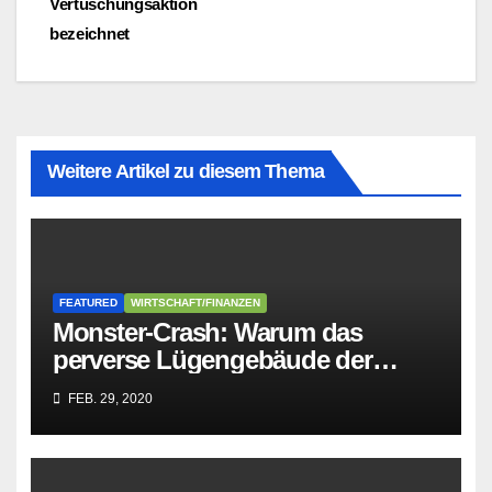
Vertuschungsaktion
bezeichnet
Weitere Artikel zu diesem Thema
FEATURED
WIRTSCHAFT/FINANZEN
Monster-Crash: Warum das
perverse Lügengebäude der
Sozialisten in sich
FEB. 29, 2020
zusammenbricht!