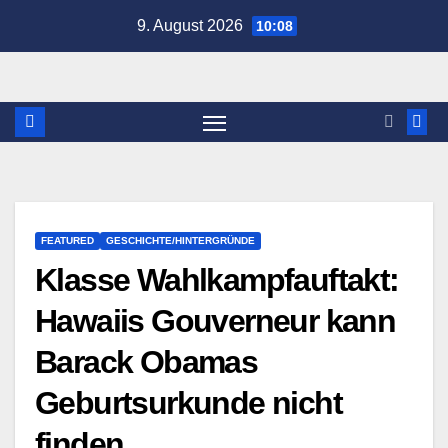
Zum
9. August 2026
10:08
Inhalt
springen
FEATURED
GESCHICHTE/HINTERGRÜNDE
Klasse Wahlkampfauftakt:
Hawaiis Gouverneur kann
Barack Obamas
Geburtsurkunde nicht
finden