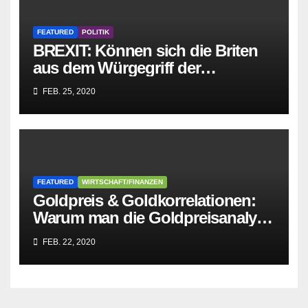
FEATURED
POLITIK
BREXIT: Können sich die Briten
aus dem Würgegriff der
parasitären EU-Mafia befreien?
FEB. 25, 2020
FEATURED
WIRTSCHAFT/FINANZEN
Goldpreis & Goldkorrelationen:
Warum man die Goldpreisanalyse
besser Profis überlässt!
FEB. 22, 2020