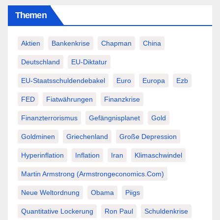
Themen
Aktien
Bankenkrise
Chapman
China
Deutschland
EU-Diktatur
EU-Staatsschuldendebakel
Euro
Europa
Ezb
FED
Fiatwährungen
Finanzkrise
Finanzterrorismus
Gefängnisplanet
Gold
Goldminen
Griechenland
Große Depression
Hyperinflation
Inflation
Iran
Klimaschwindel
Martin Armstrong (Armstrongeconomics.com)
Neue Weltordnung
Obama
Piigs
Quantitative Lockerung
Ron Paul
Schuldenkrise