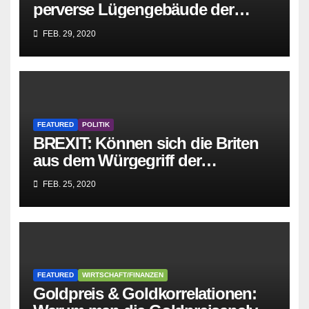
perverse Lügengebäude der
Sozialisten in sich
FEB. 29, 2020
zusammenbricht!
FEATURED
POLITIK
BREXIT: Können sich die Briten
aus dem Würgegriff der
parasitären EU-Mafia befreien?
FEB. 25, 2020
FEATURED
WIRTSCHAFT/FINANZEN
Goldpreis & Goldkorrelationen: