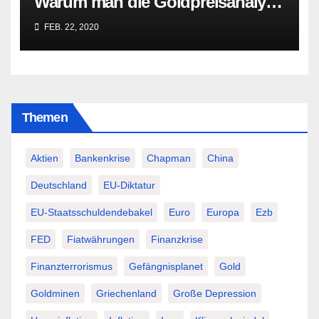
Warum man die Goldpreisanalyse
besser Profis überlässt!
FEB. 22, 2020
Themen
Aktien
Bankenkrise
Chapman
China
Deutschland
EU-Diktatur
EU-Staatsschuldendebakel
Euro
Europa
Ezb
FED
Fiatwährungen
Finanzkrise
Finanzterrorismus
Gefängnisplanet
Gold
Goldminen
Griechenland
Große Depression