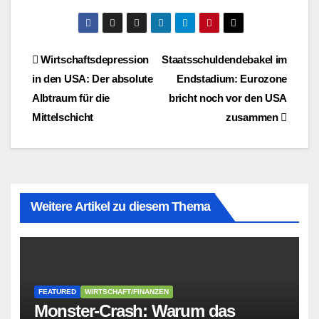
Beitragsnavigation
Wirtschaftsdepression
Staatsschuldendebakel im
in den USA: Der absolute
Endstadium: Eurozone
Albtraum für die
bricht noch vor den USA
Mittelschicht
zusammen
Weitere Artikel zu diesem Thema
FEATURED
WIRTSCHAFT/FINANZEN
Monster-Crash: Warum das