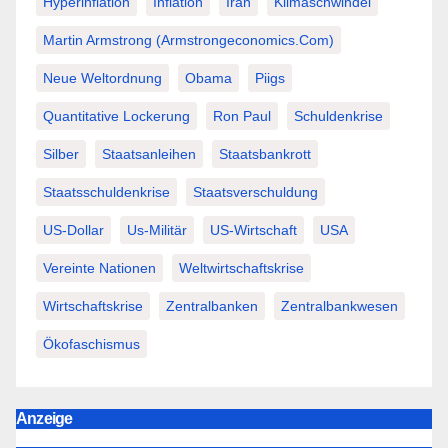
Hyperinflation
Inflation
Iran
Klimaschwindel
Martin Armstrong (Armstrongeconomics.com)
Neue Weltordnung
Obama
Piigs
Quantitative Lockerung
Ron Paul
Schuldenkrise
Silber
Staatsanleihen
Staatsbankrott
Staatsschuldenkrise
Staatsverschuldung
US-Dollar
Us-Militär
US-Wirtschaft
USA
Vereinte Nationen
Weltwirtschaftskrise
Wirtschaftskrise
Zentralbanken
Zentralbankwesen
Ökofaschismus
Anzeige