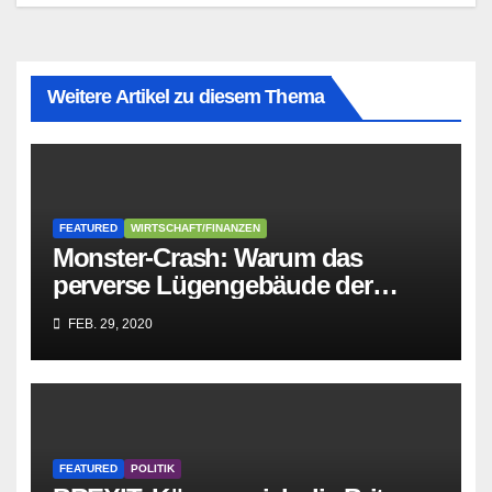
Weitere Artikel zu diesem Thema
FEATURED
WIRTSCHAFT/FINANZEN
Monster-Crash: Warum das
perverse Lügengebäude der
Sozialisten in sich
FEB. 29, 2020
zusammenbricht!
FEATURED
POLITIK