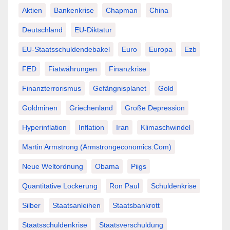
Aktien
Bankenkrise
Chapman
China
Deutschland
EU-Diktatur
EU-Staatsschuldendebakel
Euro
Europa
Ezb
FED
Fiatwährungen
Finanzkrise
Finanzterrorismus
Gefängnisplanet
Gold
Goldminen
Griechenland
Große Depression
Hyperinflation
Inflation
Iran
Klimaschwindel
Martin Armstrong (Armstrongeconomics.com)
Neue Weltordnung
Obama
Piigs
Quantitative Lockerung
Ron Paul
Schuldenkrise
Silber
Staatsanleihen
Staatsbankrott
Staatsschuldenkrise
Staatsverschuldung