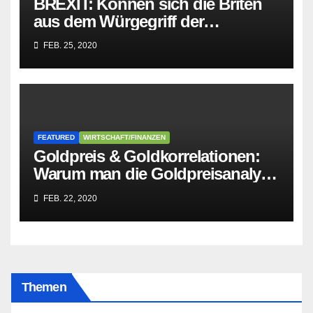
BREXIT: Können sich die Briten
aus dem Würgegriff der
parasitären EU-Mafia befreien?
FEB. 25, 2020
FEATURED
WIRTSCHAFT/FINANZEN
Goldpreis & Goldkorrelationen:
Warum man die Goldpreisanalyse
besser Profis überlässt!
FEB. 22, 2020
Themen