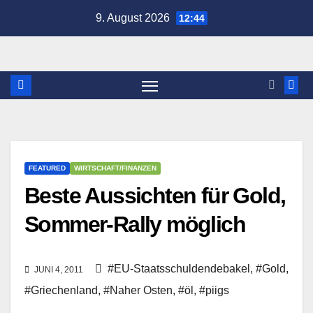
Zum
9. August 2026
12:44
Inhalt
springen
FEATURED
WIRTSCHAFT/FINANZEN
Beste Aussichten für Gold,
Sommer-Rally möglich
#EU-Staatsschuldendebakel
,
#Gold
,
JUNI 4, 2011
#Griechenland
,
#Naher Osten
,
#öl
,
#piigs