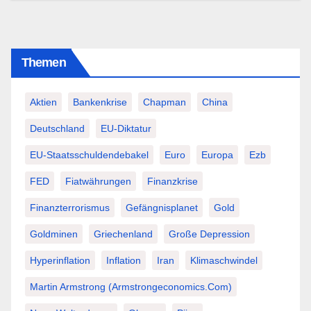
Themen
Aktien
Bankenkrise
Chapman
China
Deutschland
EU-Diktatur
EU-Staatsschuldendebakel
Euro
Europa
Ezb
FED
Fiatwährungen
Finanzkrise
Finanzterrorismus
Gefängnisplanet
Gold
Goldminen
Griechenland
Große Depression
Hyperinflation
Inflation
Iran
Klimaschwindel
Martin Armstrong (Armstrongeconomics.com)