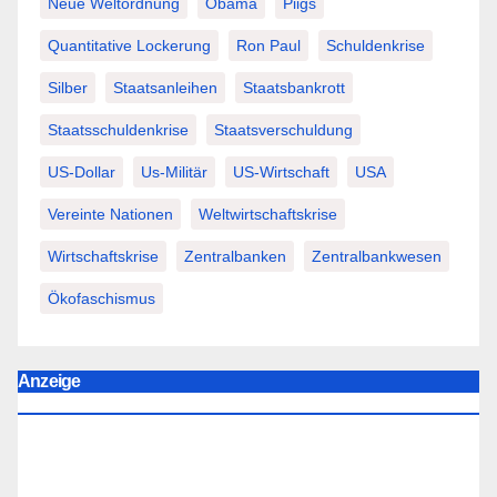
Neue Weltordnung
Obama
Piigs
Quantitative Lockerung
Ron Paul
Schuldenkrise
Silber
Staatsanleihen
Staatsbankrott
Staatsschuldenkrise
Staatsverschuldung
US-Dollar
Us-Militär
US-Wirtschaft
USA
Vereinte Nationen
Weltwirtschaftskrise
Wirtschaftskrise
Zentralbanken
Zentralbankwesen
Ökofaschismus
Anzeige