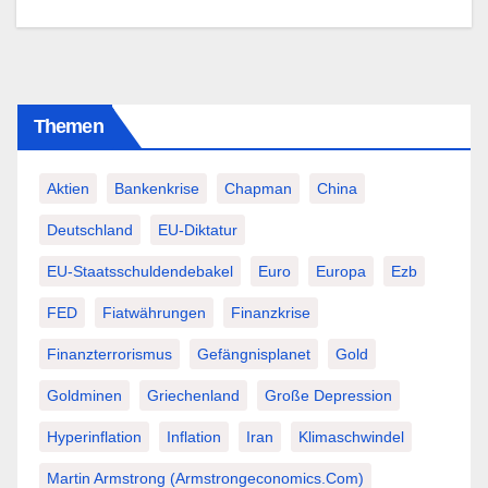
Themen
Aktien
Bankenkrise
Chapman
China
Deutschland
EU-Diktatur
EU-Staatsschuldendebakel
Euro
Europa
Ezb
FED
Fiatwährungen
Finanzkrise
Finanzterrorismus
Gefängnisplanet
Gold
Goldminen
Griechenland
Große Depression
Hyperinflation
Inflation
Iran
Klimaschwindel
Martin Armstrong (Armstrongeconomics.com)