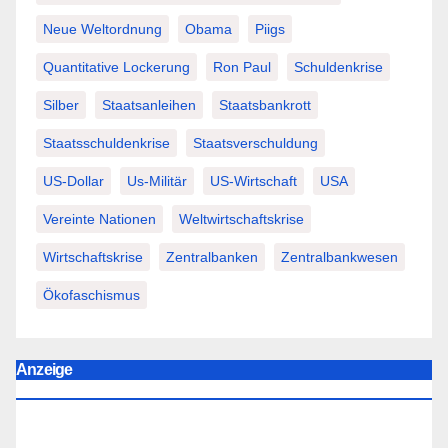
Neue Weltordnung
Obama
Piigs
Quantitative Lockerung
Ron Paul
Schuldenkrise
Silber
Staatsanleihen
Staatsbankrott
Staatsschuldenkrise
Staatsverschuldung
US-Dollar
Us-Militär
US-Wirtschaft
USA
Vereinte Nationen
Weltwirtschaftskrise
Wirtschaftskrise
Zentralbanken
Zentralbankwesen
Ökofaschismus
Anzeige