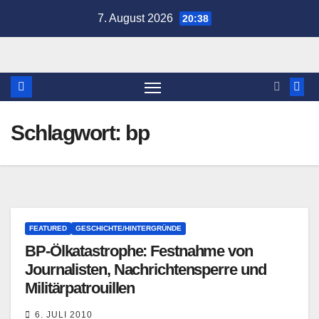
Zum
7. August 2026
20:38
Inhalt
springen
Schlagwort:
bp
FEATURED
GESCHICHTE/HINTERGRÜNDE
BP-Ölkatastrophe: Festnahme von
Journalisten, Nachrichtensperre und
Militärpatrouillen
6. JULI 2010