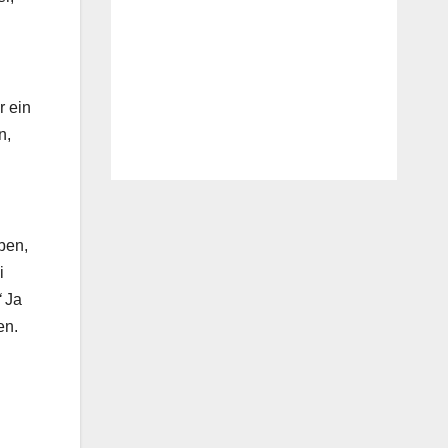
r ein
n,
ben,
i
“
Ja
en.