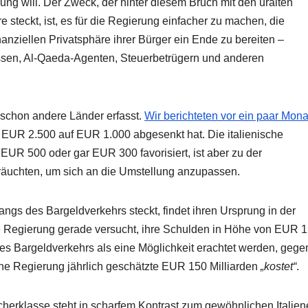
ung will. Der Zweck, der hinter diesem Bruch mit den uralten
 steckt, ist, es für die Regierung einfacher zu machen, die
inanziellen Privatsphäre ihrer Bürger ein Ende zu bereiten –
ssen, Al-Qaeda-Agenten, Steuerbetrügern und anderen
 schon andere Länder erfasst.
Wir berichteten vor ein paar Mon
n EUR 2.500 auf EUR 1.000 abgesenkt hat. Die italienische
EUR 500 oder gar EUR 300 favorisiert, ist aber zu der
 bräuchten, um sich an die Umstellung anzupassen.
angs des Bargeldverkehrs steckt, findet ihren Ursprung in der
e Regierung gerade versucht, ihre Schulden in Höhe von EUR 1
es Bargeldverkehrs als eine Möglichkeit erachtet werden, gege
che Regierung jährlich geschätzte EUR 150 Milliarden
„kostet“
.
herklasse steht in scharfem Kontrast zum gewöhnlichen Italiene