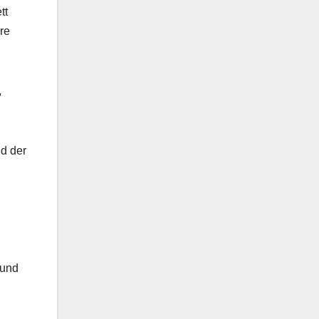
tt
re
,
ed der
 und