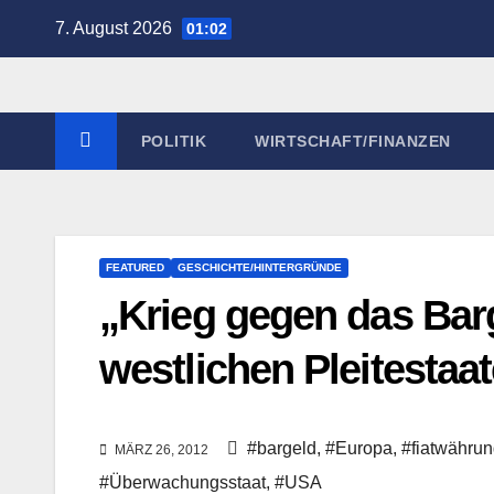
Zum
7. August 2026
01:02
Inhalt
springen
POLITIK
WIRTSCHAFT/FINANZEN
FEATURED
GESCHICHTE/HINTERGRÜNDE
„Krieg gegen das Barg
westlichen Pleitesta
#bargeld
,
#Europa
,
#fiatwähru
MÄRZ 26, 2012
#Überwachungsstaat
,
#USA