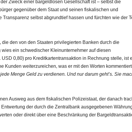
der Zweck einer bargeldlosen Gesellschaft ist – selbst die
atbürger gegenüber dem Staat und seinen fiskalischen und
ie Transparenz selbst abgrundtief hassen und fürchten wie der T
 die den von den Staaten privilegierten Banken durch die
ig wies ein schwedischer Kleinunternehmer auf diesen
D 0,80) pro Kreditkartentransaktion in Rechnung stelle, ist 
ine Kunden weiterzureichen, was er mit den Worten kommentiert
eit, jede Menge Geld zu verdienen. Und nur darum geht’s. Sie ma
einen Ausweg aus dem fiskalischen Polizeistaat, der danach trach
r Entwertung der durch die Zentralbank ausgegebenen Währung
rten oder direkt über eine Beschränkung der Bargeldtransakt