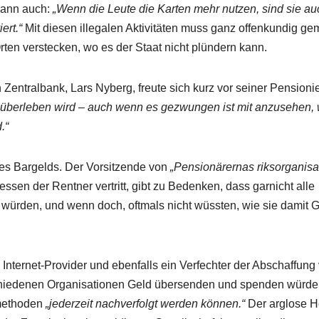
 dann auch:
„Wenn die Leute die Karten mehr nutzen, sind sie au
ert.“
Mit diesen illegalen Aktivitäten muss ganz offenkundig ge
Orten verstecken, wo es der Staat nicht plündern kann.
Zentralbank, Lars Nyberg, freute sich kurz vor seiner Pensioni
 überleben wird – auch wenn es gezwungen ist mit anzusehen, 
.“
des Bargelds. Der Vorsitzende von
„Pensionärernas riksorganisa
ssen der Rentner vertritt, gibt zu Bedenken, dass garnicht alle
 würden, und wenn doch, oftmals nicht wüssten, wie sie damit 
nternet-Provider und ebenfalls ein Verfechter der Abschaffung
schiedenen Organisationen Geld übersenden und spenden würde
lmethoden
„jederzeit nachverfolgt werden können.“
Der arglose H