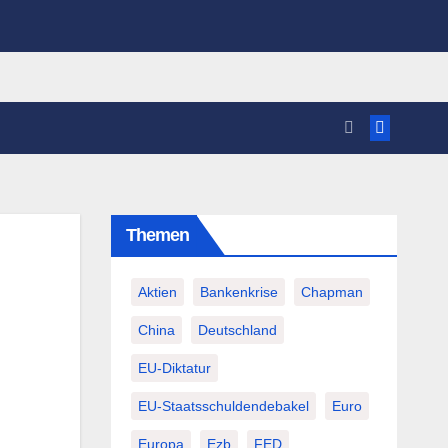
Themen
Aktien
Bankenkrise
Chapman
China
Deutschland
EU-Diktatur
EU-Staatsschuldendebakel
Euro
Europa
Ezb
FED