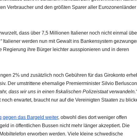
ten Verbraucher und den größten Sparer aller Eurozonenländer
rwurzelt, dass über 7,5 Millionen Italiener noch nicht einmal übe
“
Italiener werden nun mit Gewalt ins Bankensystem gezwunge
che Regierung ihre Bürger leichter ausspionieren und in deren
hlungen 2% und zusätzlich noch Gebühren für das Girokonto erhe
siv. Der umstrittene ehemalige Premierminister Silvio Berluscon
ahr, dass wir uns in einen fiskalischen Polizeistaat verwandeln.
ft noch erwartet, braucht nur auf die Vereinigten Staaten zu blick
g gegen das Bargeld weiter
, obwohl dies dort weniger offen
eld in öffentlichen Bussen nicht mehr länger akzeptiert. Die
Mobiltelefon erworben werden. Viele kleine schwedische