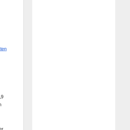
aten
,9
n
r,