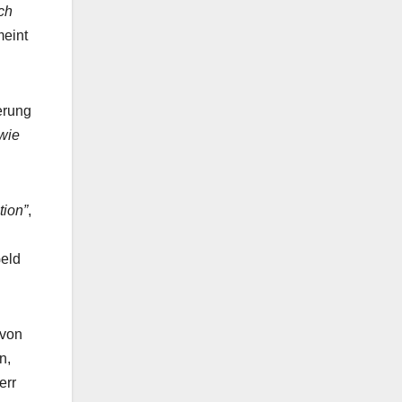
ch
meint
erung
wie
tion”
,
Geld
 von
n,
err