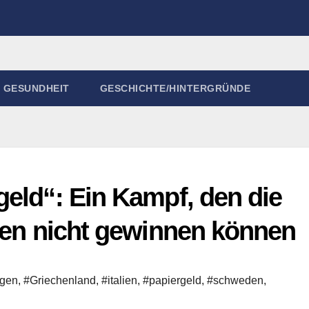
GESUNDHEIT
GESCHICHTE/HINTERGRÜNDE
eld“: Ein Kampf, den die
aten nicht gewinnen können
ngen
,
#Griechenland
,
#italien
,
#papiergeld
,
#schweden
,