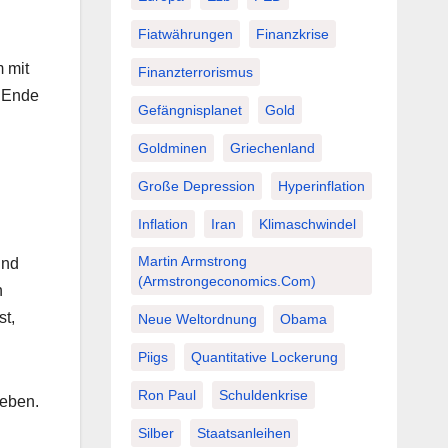
Fiatwährungen
Finanzkrise
 mit
Finanzterrorismus
n Ende
Gefängnisplanet
Gold
Goldminen
Griechenland
Große Depression
Hyperinflation
Inflation
Iran
Klimaschwindel
Martin Armstrong
und
(Armstrongeconomics.com)
n
st,
Neue Weltordnung
Obama
Piigs
Quantitative Lockerung
Ron Paul
Schuldenkrise
geben.
Silber
Staatsanleihen