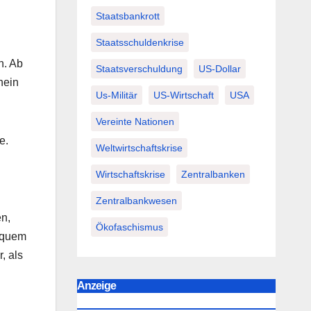
Staatsbankrott
Staatsschuldenkrise
n. Ab
Staatsverschuldung
US-Dollar
hein
Us-Militär
US-Wirtschaft
USA
Vereinte Nationen
e.
Weltwirtschaftskrise
Wirtschaftskrise
Zentralbanken
Zentralbankwesen
en,
Ökofaschismus
bequem
, als
Anzeige