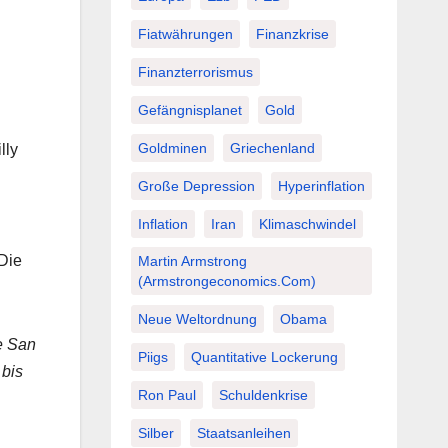
Fiatwährungen
Finanzkrise
Finanzterrorismus
Gefängnisplanet
Gold
Goldminen
Griechenland
lly
Große Depression
Hyperinflation
Inflation
Iran
Klimaschwindel
 Die
Martin Armstrong
(Armstrongeconomics.com)
Neue Weltordnung
Obama
e San
Piigs
Quantitative Lockerung
 bis
Ron Paul
Schuldenkrise
Silber
Staatsanleihen