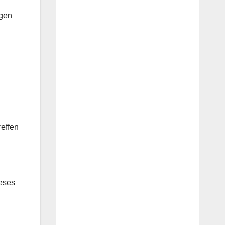
ngen
effen
ieses