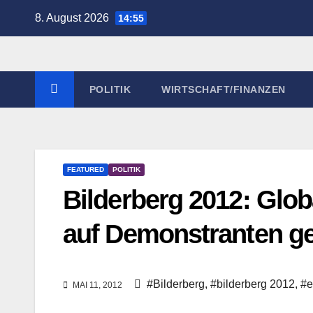
Zum
8. August 2026
14:55
Inhalt
springen
POLITIK
WIRTSCHAFT/FINANZEN
FEATURED
POLITIK
Bilderberg 2012: Glob
auf Demonstranten g
#Bilderberg
,
#bilderberg 2012
,
#e
MAI 11, 2012