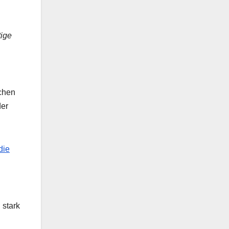
tige
schen
der
die
 stark