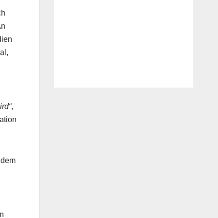
ch
An
dien
al,
ird“
,
ation
e dem
en