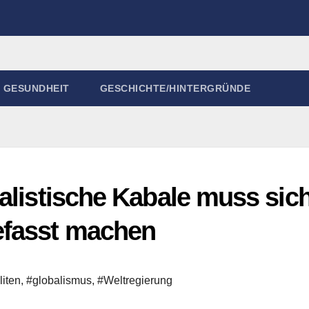
GESUNDHEIT
GESCHICHTE/HINTERGRÜNDE
alistische Kabale muss sic
efasst machen
liten
,
#globalismus
,
#Weltregierung