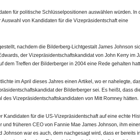
daten für politische Schlüsselpositionen auswählen würden. In
r Auswahl von Kandidaten für die Vizepräsidentschaft eine
stellt, nachdem die Bilderberg-Lichtgestalt James Johnson si
Edwards, der Vizepräsidentschaftskandidat von John Kerry im J
f dem Treffen der Bilderberger in 2004 eine Rede gehalten hatt
ichte im April dieses Jahres einen Artikel, wo er nahelegte, da
äsidentschaftskandidat der Bilderberger sei. Es heißt, dass di
l des Vizepräsidentschaftskandidaten von Mitt Romney hätten.
 Kandidaten für die US-Vizepräsidentschaft auf eine echte Hist
ger und früheren CEO von Fannie Mae James Johnson, ihm eine
 Johnson war es auch, dem nachgesagt wird, dass er bereits i