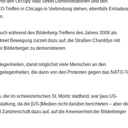
 mit den Occupy Wall Street Demonstrationen und den
Treffen in Chicago in Verbindung stehen, ebenfalls Einladu
n.
auch während des Bilderberg-Treffens des Jahres 2008 als
treet Bewegung zurzeit dazu auf, die Straßen Chantillys mit
r Bilderberger zu demonstrieren.
elegenheiten, damit möglichst viele Menschen an den
gelegenheiten, die dann von den Protesten gegen das NATO-Tr
die im schweizerischen St. Moritz stattfand, war [aus US-
taltung, da die [US-]Medien nicht darüber berichteten – aber d
d Zuhörerschaft dazu auf, auf die Anwesenheit der Bilderberger