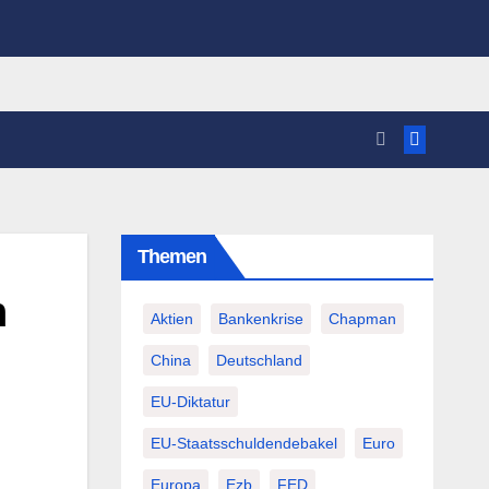
Themen
h
Aktien
Bankenkrise
Chapman
China
Deutschland
EU-Diktatur
EU-Staatsschuldendebakel
Euro
Europa
Ezb
FED