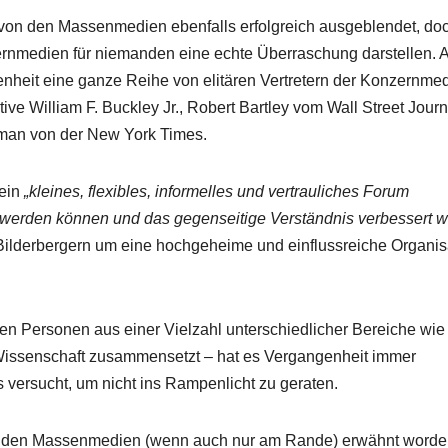
von den Massenmedien ebenfalls erfolgreich ausgeblendet, do
ernmedien für niemanden eine echte Überraschung darstellen. 
nheit eine ganze Reihe von elitären Vertretern der Konzernme
ive William F. Buckley Jr., Robert Bartley vom Wall Street Journ
man von der New York Times.
 ein
„kleines, flexibles, informelles und vertrauliches Forum
 werden können und das gegenseitige Verständnis verbessert w
en Bilderbergern um eine hochgeheime und einflussreiche Organis
hen Personen aus einer Vielzahl unterschiedlicher Bereiche wi
 Wissenschaft zusammensetzt – hat es Vergangenheit immer
s versucht, um nicht ins Rampenlicht zu geraten.
 von den Massenmedien (wenn auch nur am Rande) erwähnt word