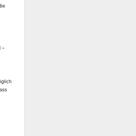
die
t –
iglich
dass