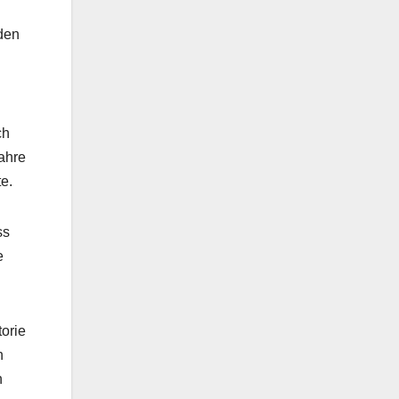
 den
ch
ahre
e.
ss
e
orie
n
n