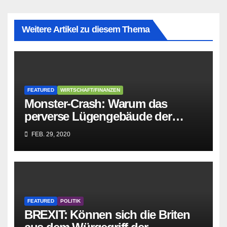
Weitere Artikel zu diesem Thema
FEATURED
WIRTSCHAFT/FINANZEN
Monster-Crash: Warum das
perverse Lügengebäude der
Sozialisten in sich
FEB. 29, 2020
zusammenbricht!
FEATURED
POLITIK
BREXIT: Können sich die Briten