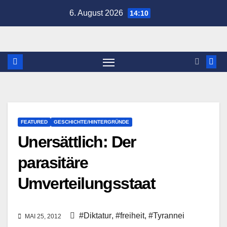
Zum
6. August 2026
14:10
Inhalt
springen
FEATURED
GESCHICHTE/HINTERGRÜNDE
Unersättlich: Der
parasitäre
Umverteilungsstaat
#Diktatur
,
#freiheit
,
#Tyrannei
MAI 25, 2012