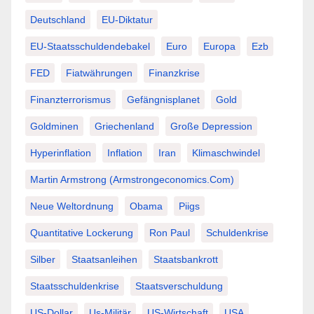
Deutschland
EU-Diktatur
EU-Staatsschuldendebakel
Euro
Europa
Ezb
FED
Fiatwährungen
Finanzkrise
Finanzterrorismus
Gefängnisplanet
Gold
Goldminen
Griechenland
Große Depression
Hyperinflation
Inflation
Iran
Klimaschwindel
Martin Armstrong (Armstrongeconomics.com)
Neue Weltordnung
Obama
Piigs
Quantitative Lockerung
Ron Paul
Schuldenkrise
Silber
Staatsanleihen
Staatsbankrott
Staatsschuldenkrise
Staatsverschuldung
US-Dollar
Us-Militär
US-Wirtschaft
USA