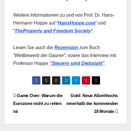
Weitere Informationen zu und von Prof. Dr. Hans-
Hermann Hoppe auf “
HansHoppe.com
” und
“
TheProperty and Freedom Society
“.
Lesen Sie auch die
Rezension
zum Buch
“Wettbewerb der Gauner”
, sowie das Interview mit
Professor Hoppe
“Steuern sind Diebstahl”
.
Beitragsnavigation
Game Over: Warum die
Gold: Neue Allzeithochs
Eurozone nicht zu retten
innerhalb der kommenden
ist
18 Monate