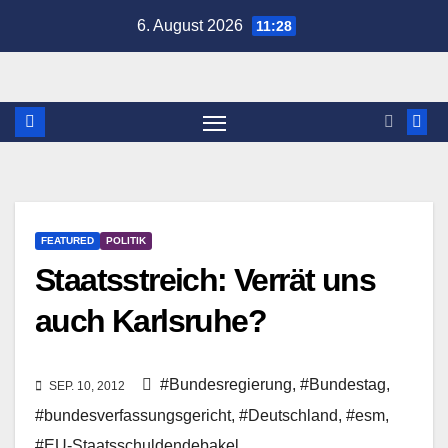
Zum
6. August 2026
11:28
Inhalt
springen
FEATURED
POLITIK
Staatsstreich: Verrät uns
auch Karlsruhe?
#Bundesregierung
,
#Bundestag
,
SEP. 10, 2012
#bundesverfassungsgericht
,
#Deutschland
,
#esm
,
#EU-Staatsschuldendebakel