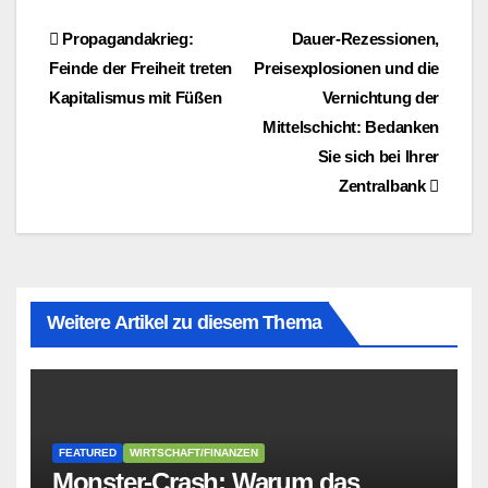
Beitragsnavigation
Propagandakrieg:
Dauer-Rezessionen,
Feinde der Freiheit treten
Preisexplosionen und die
Kapitalismus mit Füßen
Vernichtung der
Mittelschicht: Bedanken
Sie sich bei Ihrer
Zentralbank
Weitere Artikel zu diesem Thema
FEATURED
WIRTSCHAFT/FINANZEN
Monster-Crash: Warum das