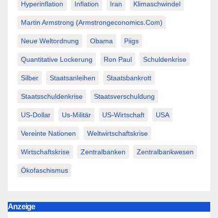
Hyperinflation
Inflation
Iran
Klimaschwindel
Martin Armstrong (Armstrongeconomics.com)
Neue Weltordnung
Obama
Piigs
Quantitative Lockerung
Ron Paul
Schuldenkrise
Silber
Staatsanleihen
Staatsbankrott
Staatsschuldenkrise
Staatsverschuldung
US-Dollar
Us-Militär
US-Wirtschaft
USA
Vereinte Nationen
Weltwirtschaftskrise
Wirtschaftskrise
Zentralbanken
Zentralbankwesen
Ökofaschismus
Anzeige