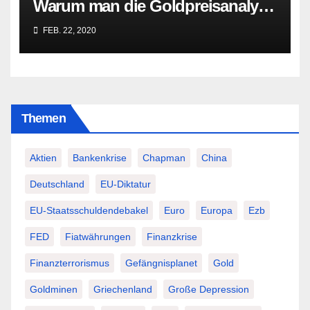
Warum man die Goldpreisanalyse
besser Profis überlässt!
FEB. 22, 2020
Themen
Aktien
Bankenkrise
Chapman
China
Deutschland
EU-Diktatur
EU-Staatsschuldendebakel
Euro
Europa
Ezb
FED
Fiatwährungen
Finanzkrise
Finanzterrorismus
Gefängnisplanet
Gold
Goldminen
Griechenland
Große Depression